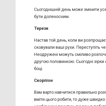
Сьогоднішній день може змінити ус
бути доленосним.
Терези
Настав той день, коли ви розпрощаєт
сковували ваші рухи. Переступіть чер
Неодружені можуть сміливо розпоч
другою половинкою. Сьогодні зірки с
боці.
Скорпіон
Вам варто навчитися правильно роз
вміти цього робити, то дуже швидко