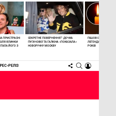
ЛА ПРИСТРАСНІ
СЕКРЕТНЕ ПОВЕРНЕННЯ? ДОЧКА
ПІШОВ ІЗ ЖИТТЯ СТЕ
БІЛЯ ЯЛИНКИ
ПУГАЧОВОЇ ТА ГАЛКІНА «ПОКАЗАЛА»
ЛЕГЕНДАРНОМУ СПІ
ТАЛА ЙОГО З
НОВОРІЧНУ МОСКВУ
РОКІВ
FOLLOW
SEARCH
LOGIN
РЕС-РЕЛІЗ
US