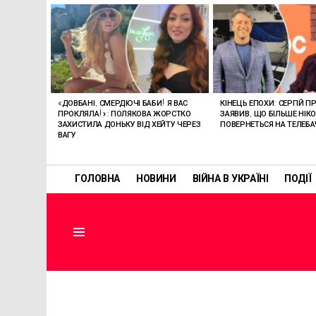
ОСТАННІ
СТАТТІ
«ДОВБАНІ, СМЕРДЮЧІ БАБИ! Я ВАС
КІНЕЦЬ ЕПОХИ: СЕРГІЙ П
ПРОКЛЯЛА!»: ПОЛЯКОВА ЖОРСТКО
ЗАЯВИВ, ЩО БІЛЬШЕ НІК
ЗАХИСТИЛА ДОНЬКУ ВІД ХЕЙТУ ЧЕРЕЗ
ПОВЕРНЕТЬСЯ НА ТЕЛЕБ
ВАГУ
ГОЛОВНА
НОВИНИ
ВІЙНА В УКРАЇНІ
ПОДІЇ
Menu