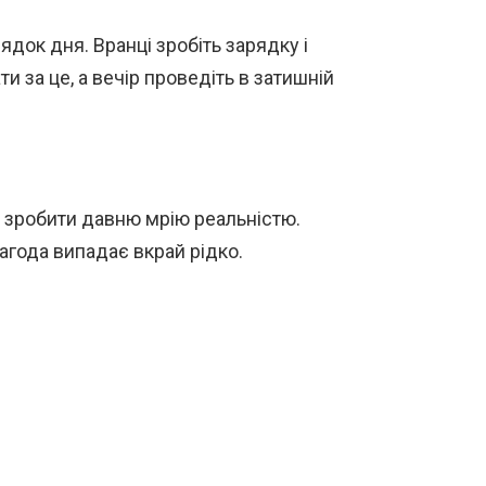
док дня. Вранці зробіть зарядку і
и за це, а вечір проведіть в затишній
ь зробити давню мрію реальністю.
агода випадає вкрай рідко.