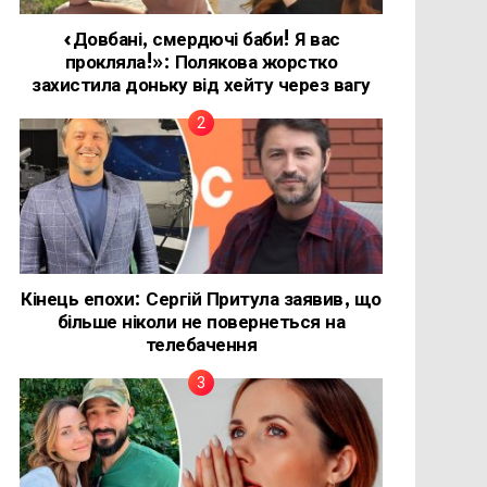
«Довбані, смердючі баби! Я вас
прокляла!»: Полякова жорстко
захистила доньку від хейту через вагу
Кінець епохи: Сергій Притула заявив, що
більше ніколи не повернеться на
телебачення