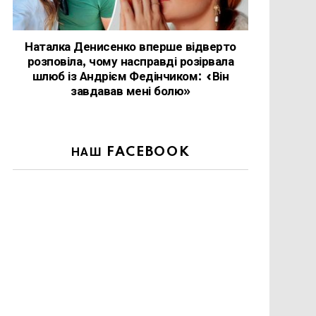
Наталка Денисенко вперше відверто
розповіла, чому насправді розірвала
шлюб із Андрієм Федінчиком: «Він
завдавав мені болю»
НАШ FACEBOOK