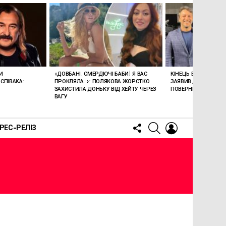
И
«ДОВБАНІ, СМЕРДЮЧІ БАБИ! Я ВАС
КІНЕЦЬ ЕПОХИ: СЕР
СПІВАКА:
ПРОКЛЯЛА!»: ПОЛЯКОВА ЖОРСТКО
ЗАЯВИВ, ЩО БІЛЬШЕ
ЗАХИСТИЛА ДОНЬКУ ВІД ХЕЙТУ ЧЕРЕЗ
ПОВЕРНЕТЬСЯ НА Т
ВАГУ
FOLLOW
SEARCH
LOGIN
РЕС-РЕЛІЗ
US