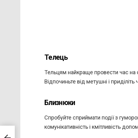
Телець
Тельцям найкраще провести час на с
Відпочиньте від метушні і приділіть
Близнюки
Спробуйте сприймати події з гумором
комунікативність і кмітливість допо
1»