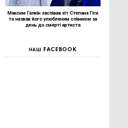
Максим Галкін заспівав хіт Степана Гіги
та назвав його улюбленим співаком за
день до смерті артиста
НАШ FACEBOOK