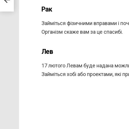
Рак
Займіться фізичними вправами і поч
Організм скаже вам за це спасибі.
Лев
17 лютого Левам буде надана можлив
Займіться хобі або проектами, які п