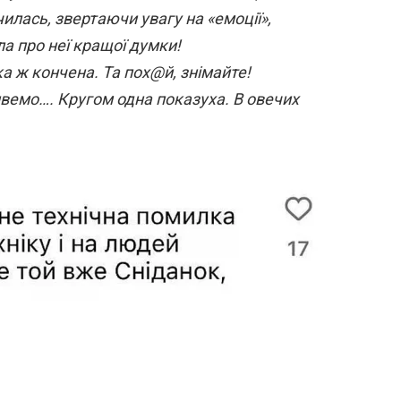
илась, звертаючи увагу на «емоції»,
а про неї кращої думки!
ка ж кончена. Та пох@й, знімайте!
вемо…. Кругом одна показуха. В овечих