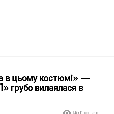
на в цьому костюмі» —
1» грубо вилаялася в
1.8k
Переглядів