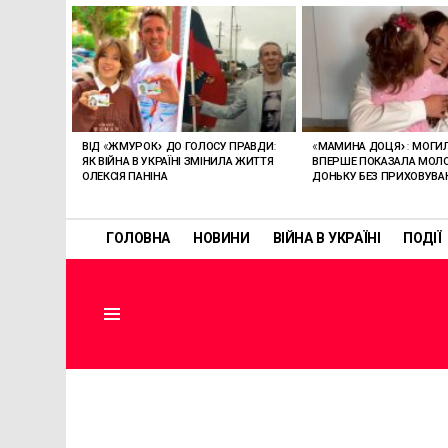
ОСТАННІ
СТАТТІ
ВІД «ЖМУРОК» ДО ГОЛОСУ ПРАВДИ:
«МАМИНА ДОЦЯ»: МОГИ
ЯК ВІЙНА В УКРАЇНІ ЗМІНИЛА ЖИТТЯ
ВПЕРШЕ ПОКАЗАЛА МО
ОЛЕКСІЯ ПАНІНА
ДОНЬКУ БЕЗ ПРИХОВУВА
ГОЛОВНА
НОВИНИ
ВІЙНА В УКРАЇНІ
ПОДІЇ
Menu