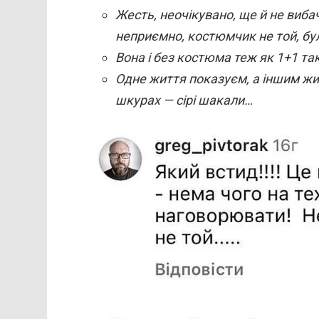
Жесть, неочікувано, ще й не вибач
неприємно, костюмчик не той, бул
Вона і без костюма теж як 1+1 та
Одне життя показуєм, а іншим жи
шкурах — сірі шакали…