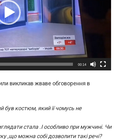
00:14
или викликав жваве обговорення в
ий був костюм, який її чомусь не
лядати стала .І особливо при мужчині. Чи
ску ,що можна собі дозволити такі речі?