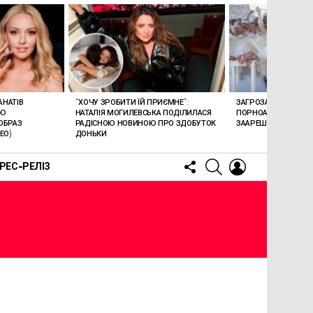
АНАТІВ
“ХОЧУ ЗРОБИТИ ЇЙ ПРИЄМНЕ”:
ЗАГРОЗА 15 РОКІВ В’
ОЮ
НАТАЛІЯ МОГИЛЕВСЬКА ПОДІЛИЛАСЯ
ПОРНОАКТОРКА БОН
ОБРАЗ
РАДІСНОЮ НОВИНОЮ ПРО ЗДОБУТОК
ЗААРЕШТОВАНА НА Б
ЕО)
ДОНЬКИ
FOLLOW
SEARCH
LOGIN
РЕС-РЕЛІЗ
US