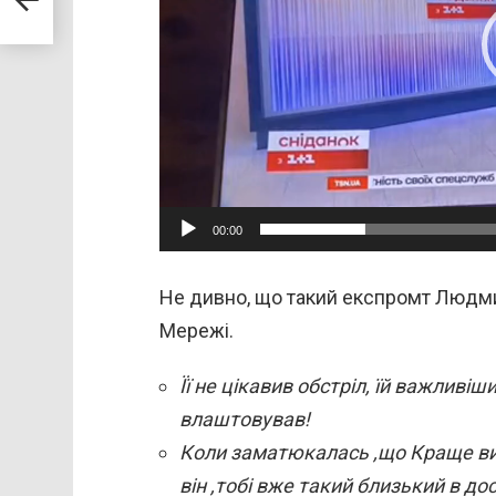
п
л
е
е
р
00:00
Не дивно, що такий експромт Людм
Мережі.
Її не цікавив обстріл, їй важливіш
влаштовував!
Коли заматюкалась ,що Краще виг
він ,тобі вже такий близький в до