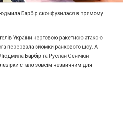
Людмила Барбір сконфузилася в прямому
телів України черговою ракетною атакою
вога перервала зйомки ранкового шоу. А
 Людмила Барбір та Руслан Сенічкін
елезірки стало зовсім незвичним для