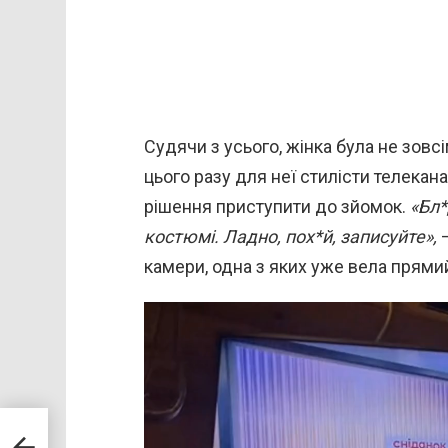
Судячи з усього, жінка була не зов
цього разу для неї стилісти телекан
рішення приступити до зйомок.
«Бл*
костюмі. Ладно, пох*й, записуйте»,
—
камери, одна з яких уже вела прямий
В
и
д
е
лих
о