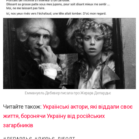
Еммануель Дебевер писала про Жерара Депардьє
Читайте також:
Українські актори, які віддали своє
життя, боронячи Україну від російських
загарбників