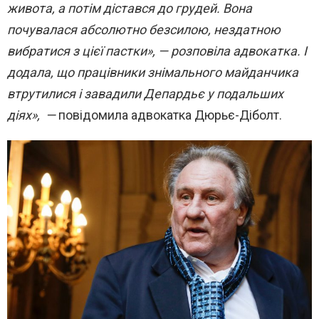
живота, а потім дістався до грудей. Вона
почувалася абсолютно безсилою, нездатною
вибратися з цієї пастки», — розповіла адвокатка. І
додала, що працівники знімального майданчика
втрутилися і завадили Депардьє у подальших
діях», —
повідомила адвокатка Дюрьє-Діболт.