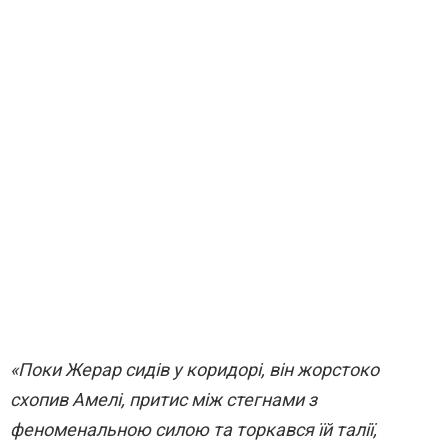
«Поки Жерар сидів у коридорі, він жорстоко
схопив Амелі, притис між стегнами з
феноменальною силою та торкався їй талії,