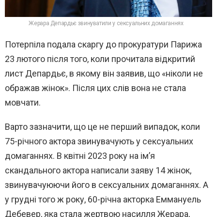
Жерара Депардьє звинуватили у сексуальних домаганнях
Потерпіла подала скаргу до прокуратури Парижа
23 лютого після того, коли прочитала відкритий
лист Депардьє, в якому він заявив, що «ніколи не
ображав жінок». Після цих слів вона не стала
мовчати.
Варто зазначити, що це не перший випадок, коли
75-річного актора звинувачують у сексуальних
домаганнях. В квітні 2023 року на ім’я
скандального актора написали заяву 14 жінок,
звинувачуюючи його в сексуальних домаганнях. А
у грудні того ж року, 60-річна акторка Еммануель
Дебевер, яка стала жертвою насилля Жерара,