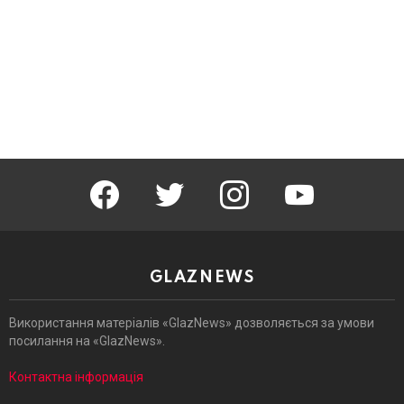
facebook
twitter
instagram
youtube
GLAZNEWS
Використання матеріалів «GlazNews» дозволяється за умови
посилання на «GlazNews».
Контактна інформація