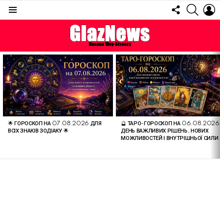
FOLLOW
SEARC
L
US
Menu
ОСТАННІ
СТАТТІ
🌟 ГОРОСКОП НА 07.08.2026 ДЛЯ
🔮 ТАРО-ГОРОСКОП НА 06.08.2026
ВСІХ ЗНАКІВ ЗОДІАКУ 🌟
ДЕНЬ ВАЖЛИВИХ РІШЕНЬ, НОВИХ
МОЖЛИВОСТЕЙ І ВНУТРІШНЬОЇ СИЛИ