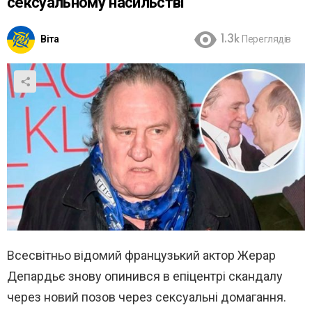
сексуальному насильстві
Віта
1.3k
Переглядів
Всесвітньо відомий французький актор Жерар
Депардьє знову опинився в епіцентрі скандалу
через новий позов через сексуальні домагання.