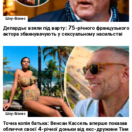
Шоу-Бізнес
Депардьє взяли під варту: 75-річного французького
актора збвинувачують у сексуальному насильстві
Шоу-Бізнес
Точна копія батька: Венсан Кассель вперше показав
обличчя своєї 4-річної доньки від екс-дружини Тіни