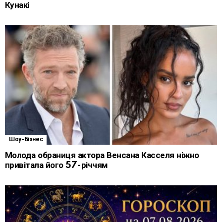
Кунакі
Шоу-Бізнес
Молода обраниця актора Венсана Касселя ніжно
привітала його 57-річчям