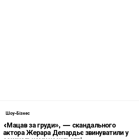
Шоу-Бізнес
«Мацав за груди», — скандального
актора Жерара Депардьє звинуватили у