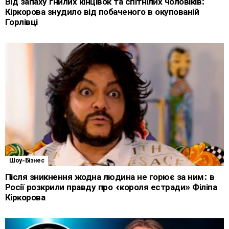
Від запаху гнилих кінцівок та спітнілих чоловіків:
Кіркорова знудило від побаченого в окупованій
Горлівці
Шоу-Бізнес
Після зникнення жодна людина не горює за ним: в
Росії розкрили правду про «короля естради» Філіпа
Кіркорова