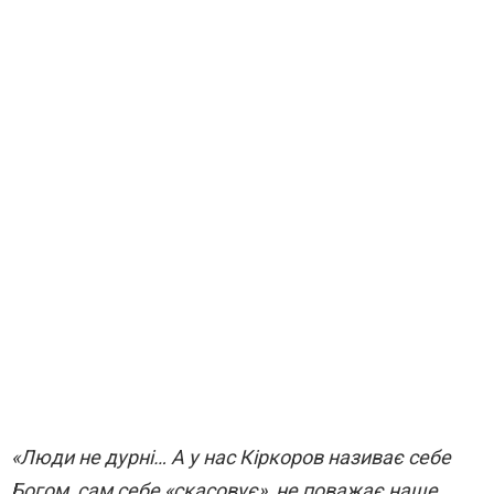
«Люди не дурні… А у нас Кіркоров називає себе
Богом, сам себе «скасовує», не поважає наше