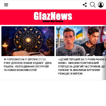
FOLLOW
SEARC
L
US
Menu
ОСТАННІ
СТАТТІ
🌟 ГОРОСКОП НА 8 СЕРПНЯ 2026
«ЦЕ МІЙ ПЕРШИЙ ЗА 15 РОКІВ РАНОК 
РОКУ ДЛЯ ВСІХ ЗНАКІВ ЗОДІАКУ: ДЕНЬ
КИЄВІ»: МАКСИМ ПОКРОВСЬКИЙ
РІШЕНЬ, НЕСПОДІВАНИХ ЗУСТРІЧЕЙ
УПЕРШЕ ЗА ДОВГИЙ ЧАС ПРИЇХАВ ДО
ТА НОВИХ МОЖЛИВОСТЕЙ
УКРАЇНИ ТА ВИКЛИКАВ БУРХЛИВУ
РЕАКЦІЮ В МЕРЕЖІ