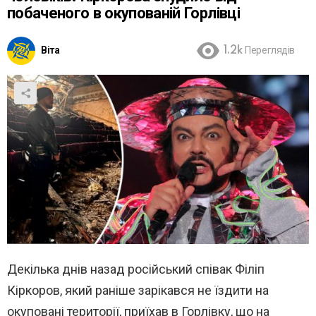
побаченого в окупованій Горлівці
Віта
1.2k
Переглядів
Декілька днів назад російський співак Філіп
Кіркоров, який раніше зарікався не їздити на
окуповані території, приїхав в Горлівку, що на