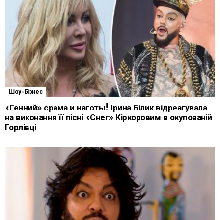
Шоу-Бізнес
«Генний» срама и наготы! Ірина Білик відреагувала
на виконання її пісні «Снег» Кіркоровим в окупованій
Горлівці