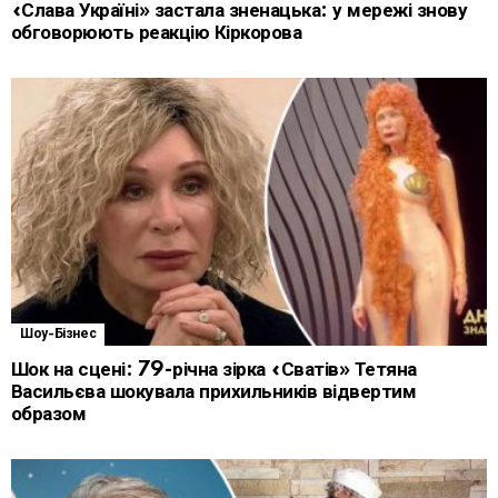
«Слава Україні» застала зненацька: у мережі знову
обговорюють реакцію Кіркорова
Шоу-Бізнес
Шок на сцені: 79-річна зірка «Сватів» Тетяна
Васильєва шокувала прихильників відвертим
образом