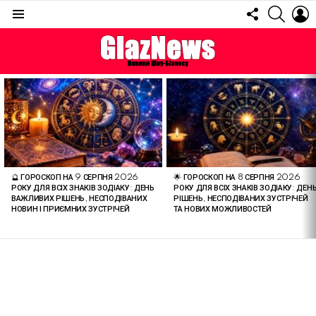
FOLLOW
SEARC
L
US
Menu
ОСТАННІ
СТАТТІ
🔮 ГОРОСКОП НА 9 СЕРПНЯ 2026
🌟 ГОРОСКОП НА 8 СЕРПНЯ 2026
РОКУ ДЛЯ ВСІХ ЗНАКІВ ЗОДІАКУ: ДЕНЬ
РОКУ ДЛЯ ВСІХ ЗНАКІВ ЗОДІАКУ: ДЕН
ВАЖЛИВИХ РІШЕНЬ, НЕСПОДІВАНИХ
РІШЕНЬ, НЕСПОДІВАНИХ ЗУСТРІЧЕЙ
НОВИН І ПРИЄМНИХ ЗУСТРІЧЕЙ
ТА НОВИХ МОЖЛИВОСТЕЙ