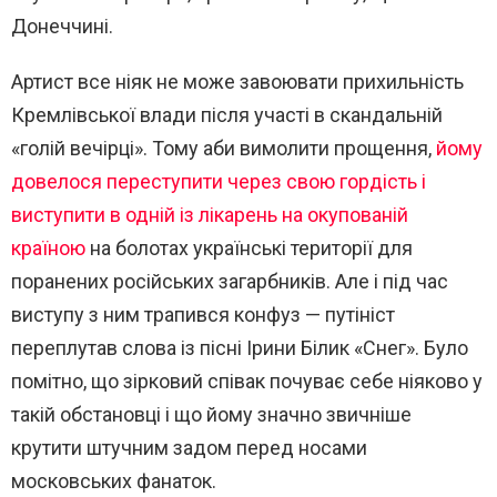
Донеччині.
Артист все ніяк не може завоювати прихильність
Кремлівської влади після участі в скандальній
«голій вечірці». Тому аби вимолити прощення,
йому
довелося переступити через свою гордість і
виступити в одній із лікарень на окупованій
країною
на болотах українські території для
поранених російських загарбників. Але і під час
виступу з ним трапився конфуз — путініст
переплутав слова із пісні Ірини Білик «Снег». Було
помітно, що зірковий співак почуває себе ніяково у
такій обстановці і що йому значно звичніше
крутити штучним задом перед носами
московських фанаток.