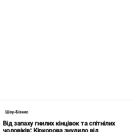
Шоу-Бізнес
Від запаху гнилих кінцівок та спітнілих
чоловіків: Кіркорова знудило від