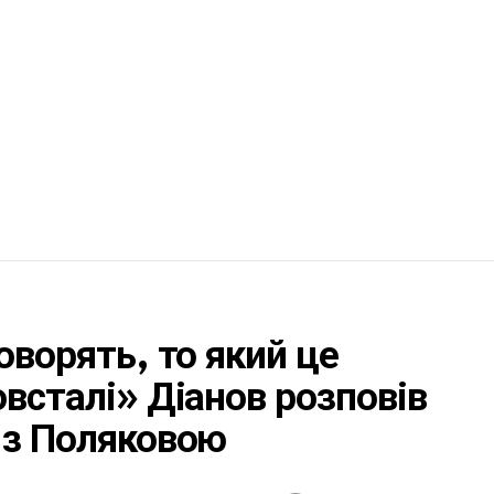
оворять, то який це
овсталі» Діанов розповів
 з Поляковою