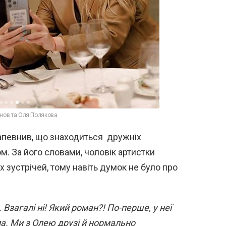
нов та Оля Полякова
запевнив, що знаходиться дружніх
ом. За його словами, чоловік артистки
х зустрічей, тому навіть думок не було про
ка. Взагалі ні! Який роман?! По-перше, у неї
ма. Ми з Олею друзі й нормально