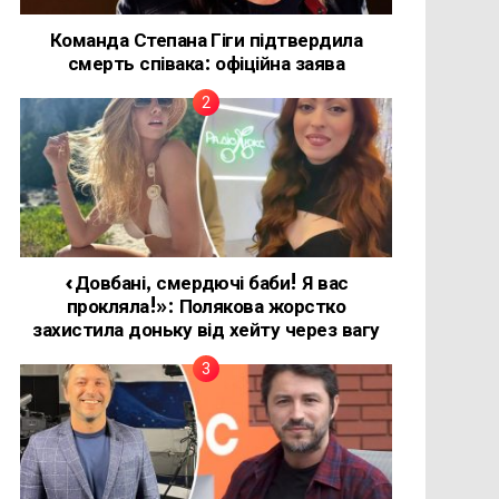
Команда Степана Гіги підтвердила
смерть співака: офіційна заява
«Довбані, смердючі баби! Я вас
прокляла!»: Полякова жорстко
захистила доньку від хейту через вагу