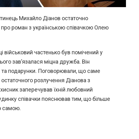
отинець Михайло Діанов остаточно
рії про роман з українською співачкою Олею
ці військовий частенько був помічений у
нього зав’язалася міцна дружба. Він
ти та подарунки. Поговорювали, що саме
остаточного розлучення Діанова з
хисник заперечував їхній любовний
будинку співачки пояснював тим, що більше
ею самою.