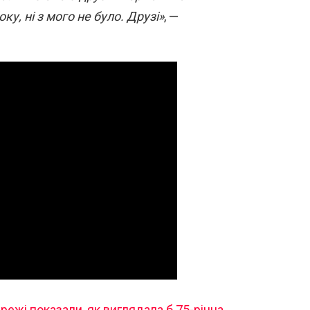
оку, ні з мого не було. Друзі»
, —
режі показали, як виглядала б 75-річна