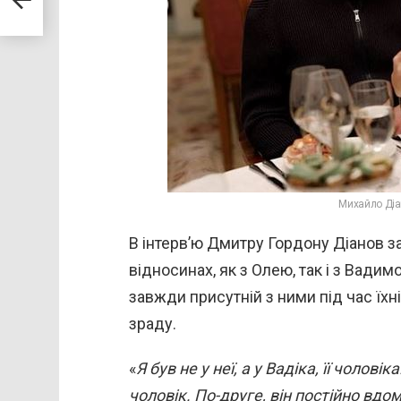
Михайло Діа
В інтерв’ю Дмитру Гордону Діанов 
відносинах, як з Олею, так і з Вадим
завжди присутній з ними під час їхні
зраду.
«
Я був не у неї, а у Вадіка, її чолові
чоловік. По-друге, він постійно вдо