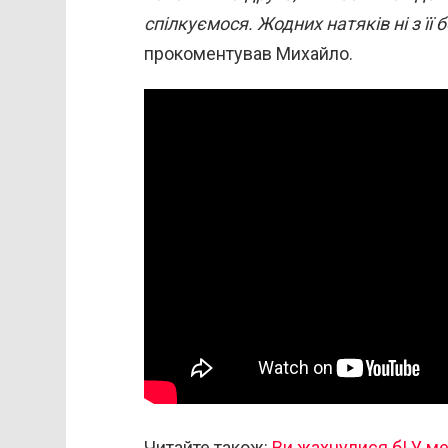
спілкуємося. Жодних натяків ні з її б
прокоментував Михайло.
Читайте також:
Ви жахнулися б! У ме