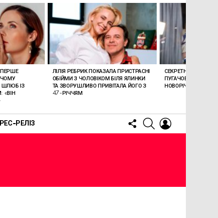
ВПЕРШЕ
ЛІЛІЯ РЕБРИК ПОКАЗАЛА ПРИСТРАСНІ
СЕКРЕТНЕ ПОВЕРНЕ
 ЧОМУ
ОБІЙМИ З ЧОЛОВІКОМ БІЛЯ ЯЛИНКИ
ПУГАЧОВОЇ ТА ГАЛКІ
 ШЛЮБ ІЗ
ТА ЗВОРУШЛИВО ПРИВІТАЛА ЙОГО З
НОВОРІЧНУ МОСКВУ
 «ВІН
47-РІЧЧЯМ
»
FOLLOW
SEARCH
LOGIN
РЕС-РЕЛІЗ
US