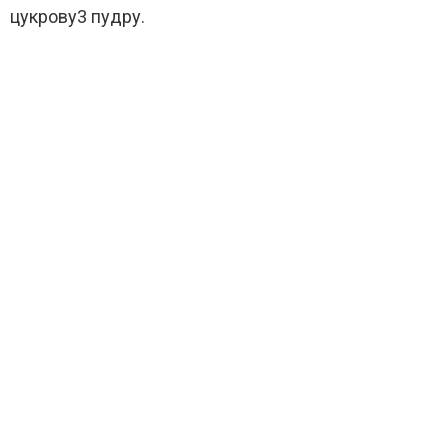
цукрову3 пудру.