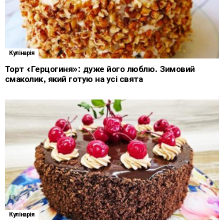
Кулінарія
Торт «Герцогиня»: дуже його люблю. Зимовий
смаколик, який готую на усі свята
Кулінарія