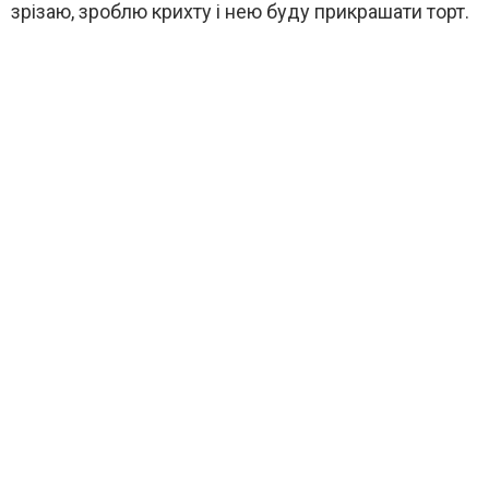
зрізаю, зроблю крихту і нею буду прикрашати торт.