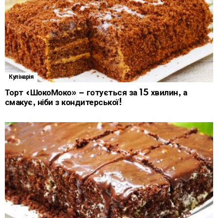
Кулінарія
Торт «ШокоМоко» – готується за 15 хвилин, а
смакує, ніби з кондитерської!