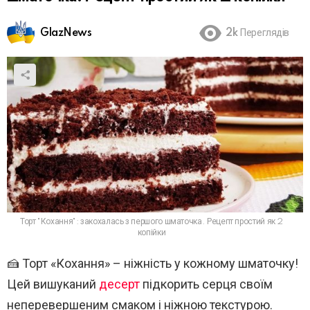
GlazNews
2k
Переглядів
Торт "Кохання": закохалась з першого шматочка. Рецепт простий як 2
копійки
🍰 Торт «Кохання» – ніжність у кожному шматочку!
Цей вишуканий
десерт
підкорить серця своїм
неперевершеним смаком і ніжною текстурою.