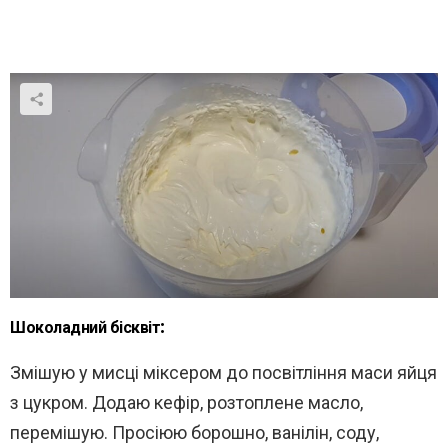
Шоколадний бісквіт:
Змішую у мисці міксером до посвітління маси яйця
з цукром. Додаю кефір, розтоплене масло,
перемішую. Просіюю борошно, ванілін, соду,