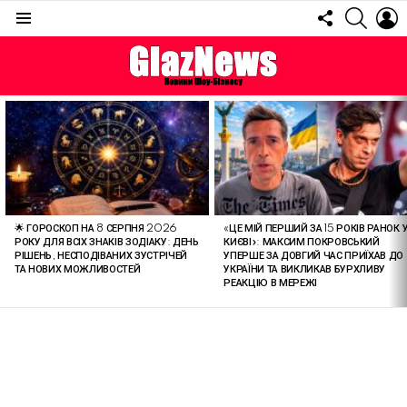
FOLLOW
SEARC
L
US
Menu
ОСТАННІ
СТАТТІ
🌟 ГОРОСКОП НА 8 СЕРПНЯ 2026
«ЦЕ МІЙ ПЕРШИЙ ЗА 15 РОКІВ РАНОК 
РОКУ ДЛЯ ВСІХ ЗНАКІВ ЗОДІАКУ: ДЕНЬ
КИЄВІ»: МАКСИМ ПОКРОВСЬКИЙ
РІШЕНЬ, НЕСПОДІВАНИХ ЗУСТРІЧЕЙ
УПЕРШЕ ЗА ДОВГИЙ ЧАС ПРИЇХАВ ДО
ТА НОВИХ МОЖЛИВОСТЕЙ
УКРАЇНИ ТА ВИКЛИКАВ БУРХЛИВУ
РЕАКЦІЮ В МЕРЕЖІ