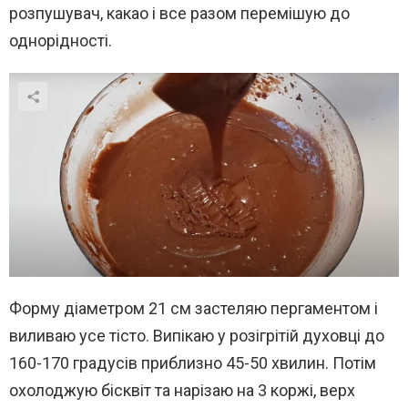
розпушувач, какао і все разом перемішую до
однорідності.
Форму діаметром 21 см застеляю пергаментом і
виливаю усе тісто. Випікаю у розігрітій духовці до
160-170 градусів приблизно 45-50 хвилин. Потім
охолоджую бісквіт та нарізаю на 3 коржі, верх