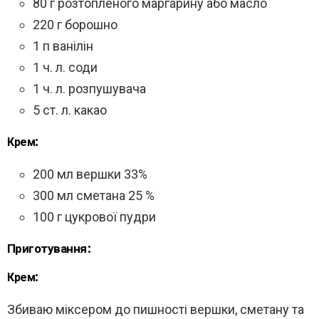
80 г розтопленого маргарину або масло
220 г борошно
1 п ванілін
1 ч. л. соди
1 ч. л. розпушувача
5 ст. л. какао
Крем:
200 мл вершки 33%
300 мл сметана 25 %
100 г цукрової пудри
Приготування:
Крем:
Збиваю міксером до пишності вершки, сметану та