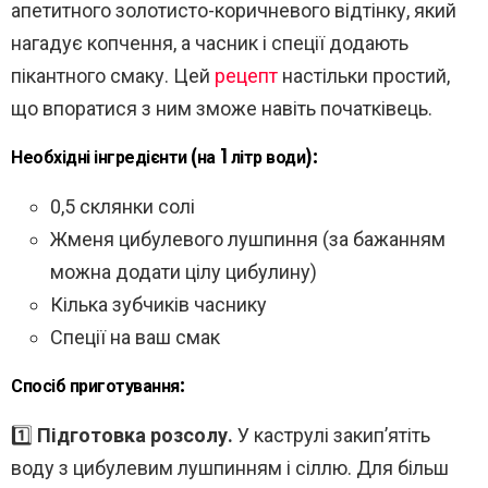
апетитного золотисто-коричневого відтінку, який
нагадує копчення, а часник і спеції додають
пікантного смаку. Цей
рецепт
настільки простий,
що впоратися з ним зможе навіть початківець.
Необхідні інгредієнти (на 1 літр води):
0,5 склянки солі
Жменя цибулевого лушпиння (за бажанням
можна додати цілу цибулину)
Кілька зубчиків часнику
Спеції на ваш смак
Спосіб приготування:
1️⃣
Підготовка розсолу.
У каструлі закип’ятіть
воду з цибулевим лушпинням і сіллю. Для більш