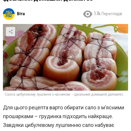
Віта
1.1k
Переглядів
Сало в цибулевому лушпинні з часником – ідеальний домашній делікатес
Для цього рецепта варто обирати сало з м’ясними
прошарками – грудинка підходить найкраще.
Завдяки цибулевому лушпинню сало набуває