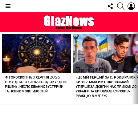
FOLLOW
SEARC
L
US
Menu
ОСТАННІ
СТАТТІ
🌟 ГОРОСКОП НА 8 СЕРПНЯ 2026
«ЦЕ МІЙ ПЕРШИЙ ЗА 15 РОКІВ РАНОК 
РОКУ ДЛЯ ВСІХ ЗНАКІВ ЗОДІАКУ: ДЕНЬ
КИЄВІ»: МАКСИМ ПОКРОВСЬКИЙ
РІШЕНЬ, НЕСПОДІВАНИХ ЗУСТРІЧЕЙ
УПЕРШЕ ЗА ДОВГИЙ ЧАС ПРИЇХАВ ДО
ТА НОВИХ МОЖЛИВОСТЕЙ
УКРАЇНИ ТА ВИКЛИКАВ БУРХЛИВУ
РЕАКЦІЮ В МЕРЕЖІ