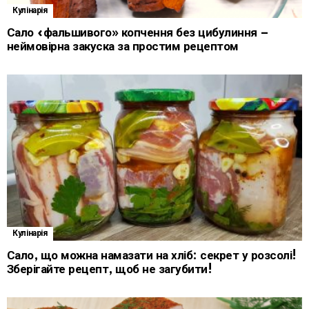
Кулінарія
Сало «фальшивого» копчення без цибулиння –
неймовірна закуска за простим рецептом
Кулінарія
Сало, що можна намазати на хліб: секрет у розсолі!
Зберігайте рецепт, щоб не загубити!