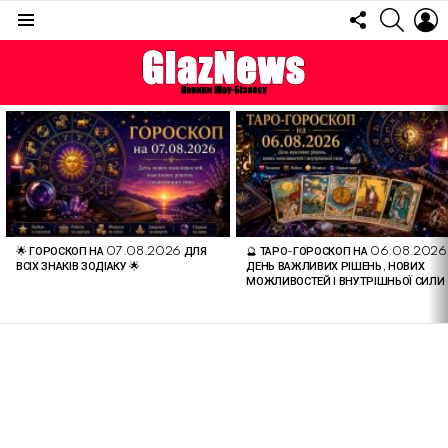
FOLLOW
SEARC
L
US
Menu
ОСТАННІ
СТАТТІ
🌟 ГОРОСКОП НА 07.08.2026 ДЛЯ
🔮 ТАРО-ГОРОСКОП НА 06.08.2026
ВСІХ ЗНАКІВ ЗОДІАКУ 🌟
ДЕНЬ ВАЖЛИВИХ РІШЕНЬ, НОВИХ
МОЖЛИВОСТЕЙ І ВНУТРІШНЬОЇ СИЛИ