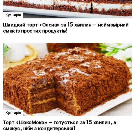
Кулінарія
Швидкий торт «Олена» за 15 хвилин – неймовірний
смак із простих продуктів!
Кулінарія
Торт «ШокоМоко» – готується за 15 хвилин, а
смакує, ніби з кондитерської!