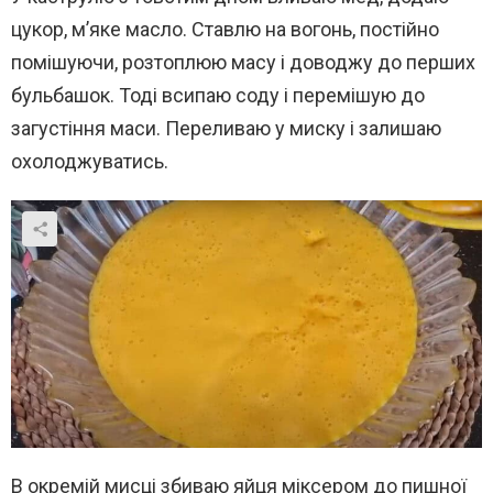
цукор, м’яке масло. Ставлю на вогонь, постійно
помішуючи, розтоплюю масу і доводжу до перших
бульбашок. Тоді всипаю соду і перемішую до
загустіння маси. Переливаю у миску і залишаю
охолоджуватись.
В окремій мисці збиваю яйця міксером до пишної