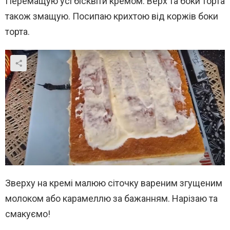
Перемащую усі бісквіти кремом. Верх та боки торта
також змащую. Посипаю крихтою від коржів боки
торта.
Зверху на кремі малюю сіточку вареним згущеним
молоком або карамеллю за бажанням. Нарізаю та
смакуємо!