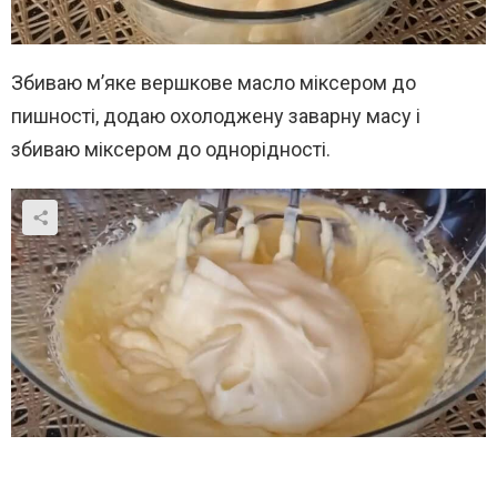
Збиваю м’яке вершкове масло міксером до
пишності, додаю охолоджену заварну масу і
збиваю міксером до однорідності.