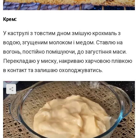
Крем:
У каструлі з товстим дном змішую крохмаль з
водою, згущеним молоком і медом. Ставлю на
вогонь, постійно помішуючи, до загустіння маси.
Перекладаю у миску, накриваю харчовою плівкою
в контакт та залишаю охолоджуватись.