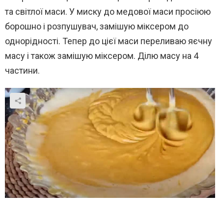
та світлої маси. У миску до медової маси просіюю
борошно і розпушувач, замішую міксером до
однорідності. Тепер до цієї маси переливаю яєчну
масу і також замішую міксером. Ділю масу на 4
частини.