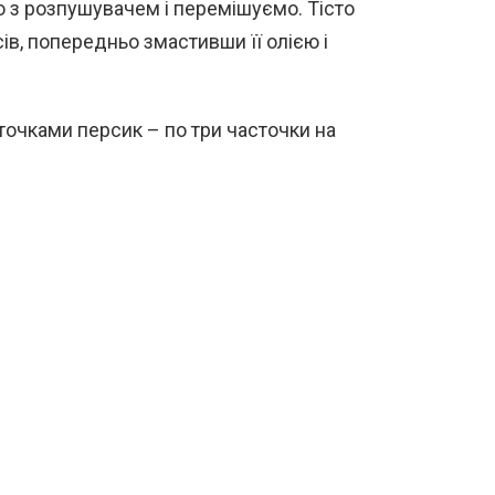
 з розпушувачем і перемішуємо. Тісто
ів, попередньо змастивши її олією і
точками персик – по три часточки на