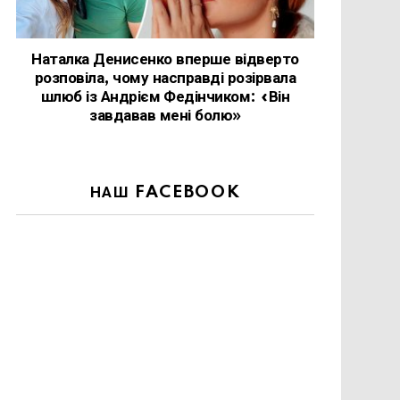
Наталка Денисенко вперше відверто
розповіла, чому насправді розірвала
шлюб із Андрієм Федінчиком: «Він
завдавав мені болю»
НАШ FACEBOOK