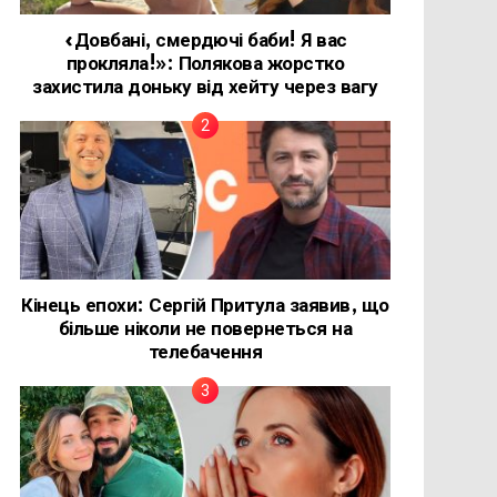
«Довбані, смердючі баби! Я вас
прокляла!»: Полякова жорстко
захистила доньку від хейту через вагу
Кінець епохи: Сергій Притула заявив, що
більше ніколи не повернеться на
телебачення