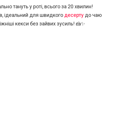
льно тануть у роті, всього за 20 хвилин!
ів, ідеальний для швидкого
десерту
до чаю
ніжніші кекси без зайвих зусиль! 🍰✨