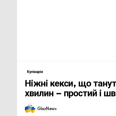
Кулінарія
Ніжні кекси, що танут
хвилин – простий і ш
GlazNews