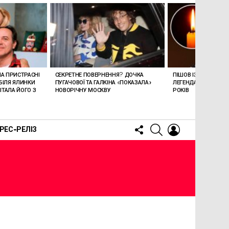
ЛА ПРИСТРАСНІ
СЕКРЕТНЕ ПОВЕРНЕННЯ? ДОЧКА
ПІШОВ ІЗ ЖИТТЯ СТЕ
БІЛЯ ЯЛИНКИ
ПУГАЧОВОЇ ТА ГАЛКІНА «ПОКАЗАЛА»
ЛЕГЕНДАРНОМУ СПІ
ТАЛА ЙОГО З
НОВОРІЧНУ МОСКВУ
РОКІВ
FOLLOW
SEARCH
LOGIN
РЕС-РЕЛІЗ
US