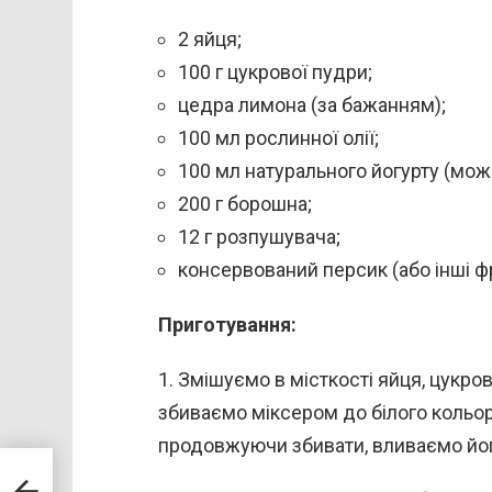
2 яйця;
100 г цукрової пудри;
цедра лимона (за бажанням);
100 мл рослинної олії;
100 мл натурального йогурту (мож
200 г борошна;
12 г розпушувача;
консервований персик (або інші ф
Приготування:
1. Змішуємо в місткості яйця, цукро
збиваємо міксером до білого кольору
продовжуючи збивати, вливаємо йог
вою