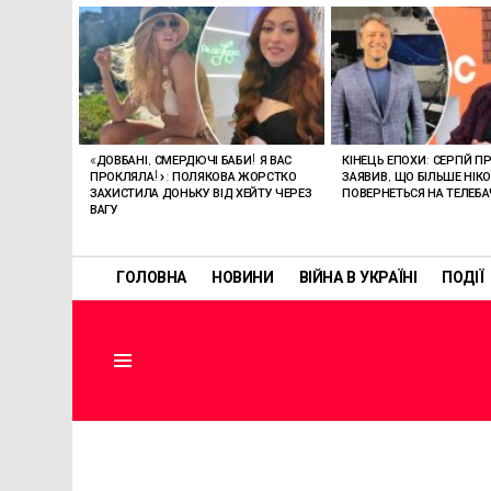
ОСТАННІ
СТАТТІ
«ДОВБАНІ, СМЕРДЮЧІ БАБИ! Я ВАС
КІНЕЦЬ ЕПОХИ: СЕРГІЙ П
ПРОКЛЯЛА!»: ПОЛЯКОВА ЖОРСТКО
ЗАЯВИВ, ЩО БІЛЬШЕ НІК
ЗАХИСТИЛА ДОНЬКУ ВІД ХЕЙТУ ЧЕРЕЗ
ПОВЕРНЕТЬСЯ НА ТЕЛЕБ
ВАГУ
ГОЛОВНА
НОВИНИ
ВІЙНА В УКРАЇНІ
ПОДІЇ
Menu