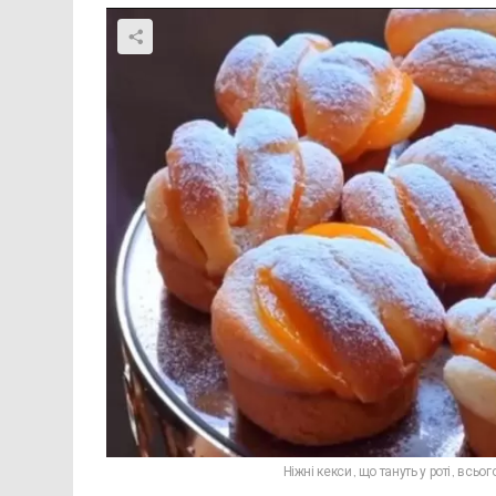
Ніжні кекси, що тануть у роті, всьо