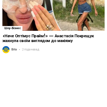
Шоу-Бізнес
«Наче Оптімус Прайм!» — Анастасія Покрещук
жахнула своїм виглядом до макіяжу
Віта
2 года назад