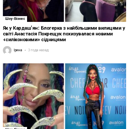
Шоу-Бізнес
Як у Кардаш’ян: Блогерка з найбільшими вилицями у
світі Анастасія Покрещук похизувалася новими
«силіконовими» сідницями
Ірина
3 года назад