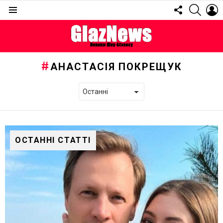
FOLLOW
SEARC
L
US
Menu
АНАСТАСІЯ ПОКРЕЩУК
ОСТАННІ СТАТТІ