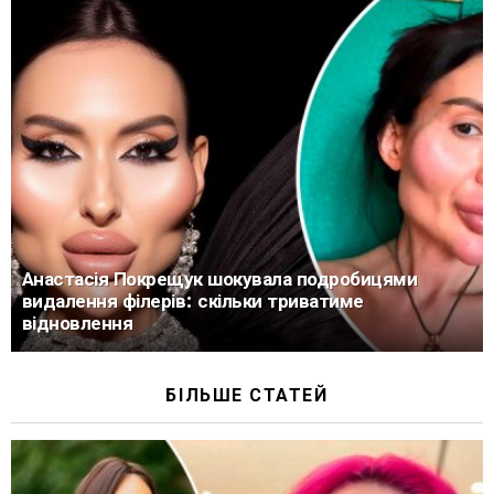
Анастасія Покрещук шокувала подробицями
видалення філерів: скільки триватиме
відновлення
БІЛЬШЕ СТАТЕЙ