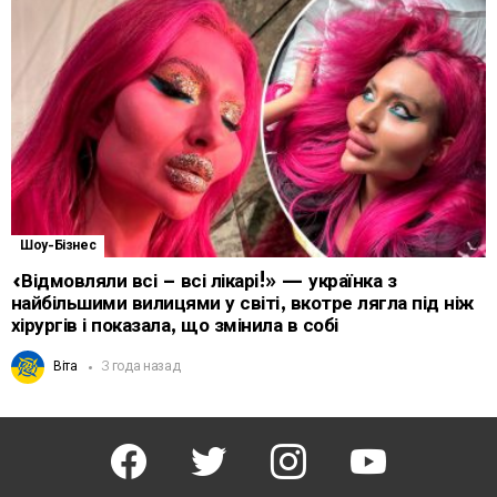
Шоу-Бізнес
«Відмовляли всі – всі лікарі!» — українка з
найбільшими вилицями у світі, вкотре лягла під ніж
хірургів і показала, що змінила в собі
Віта
3 года назад
facebook
twitter
instagram
youtube