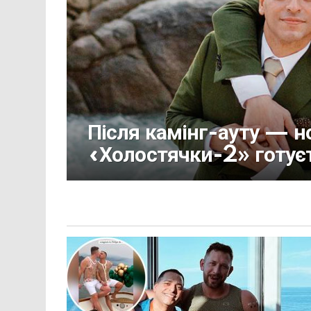
Після камінг-ауту — н
«Холостячки-2» готуєт