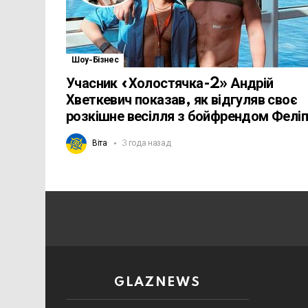
Шоу-Бізнес
Учасник «Холостячка-2» Андрій
Хветкевич показав, як відгуляв своє
розкішне весілля з бойфрендом Фелі
Віта
3 года назад
GLAZNEWS