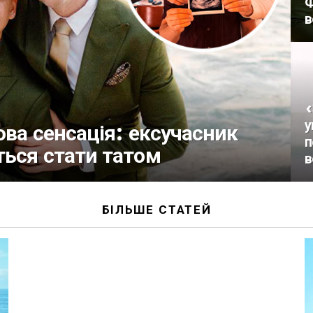
Ф
в
«
у
ова сенсація: ексучасник
п
ься стати татом
в
БІЛЬШЕ СТАТЕЙ