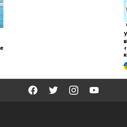
У
в
пе
«
к
facebook
twitter
instagram
youtube