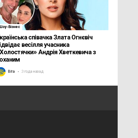
Шоу-Бізнес
країнська співачка Злата Огнєвіч
ідвідає весілля учасника
Холостячки» Андрія Хветкевича з
оханим
Віта
3 года назад