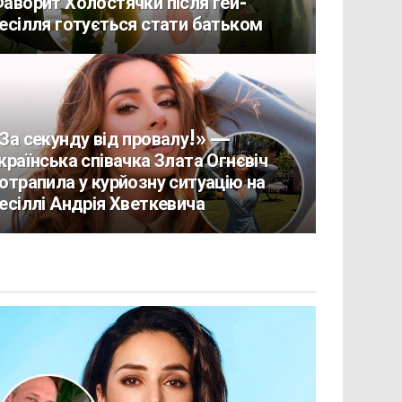
аворит Холостячки після гей-
есілля готується стати батьком
За секунду від провалу!» —
країнська співачка Злата Огнєвіч
отрапила у курйозну ситуацію на
есіллі Андрія Хветкевича