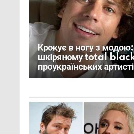
Крокує в ногу з модою:
шкіряному total black
проукраїнських артист