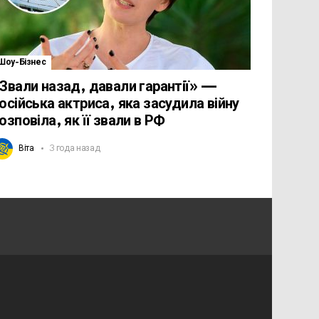
Шоу-Бізнес
Звали назад, давали гарантії» —
осійська актриса, яка засудила війну
озповіла, як її звали в РФ
Віта
3 года назад