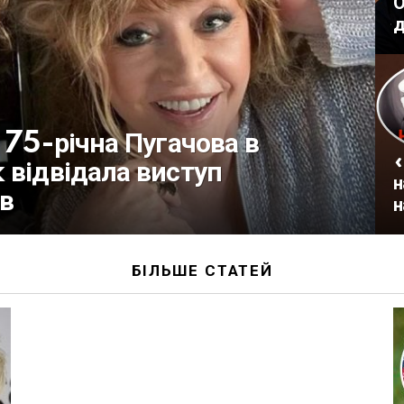
О
д
 75-річна Пугачова в
«
 відвідала виступ
н
ів
н
БІЛЬШЕ СТАТЕЙ