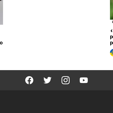
«
р
о
р
facebook
twitter
instagram
youtube