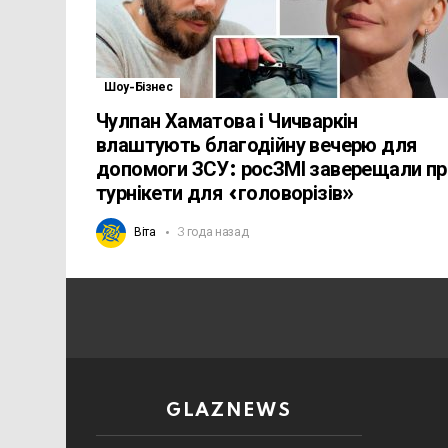
Шоу-Бізнес
Чулпан Хаматова і Чичваркін
влаштують благодійну вечерю для
допомоги ЗСУ: росЗМІ заверещали пр
турнікети для «головорізів»
Віта
3 года назад
GLAZNEWS