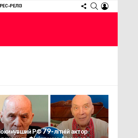
FOLLOW
SEARCH
LOGIN
РЕС-РЕЛІЗ
US
окинувший РФ 79-літній актор