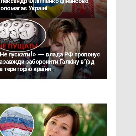
лександр Філіппенко фінансово
опомагає Україні
Не пускати!» — влада РФ пропонує
азавжди заборонити Галкіну в’їзд
а територію країни