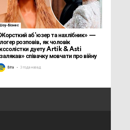
Шоу-Бізнес
Жорсткий аб’юзер та нахлібник» —
логер розповів, як чоловік
кссолістки дуету Artik & Asti
залякав» співачку мовчати про війну
Віта
3 года назад