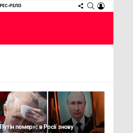
FOLLOW
SEARCH
LOGIN
РЕС-РЕЛІЗ
US
Путін помер»: в Росії знову