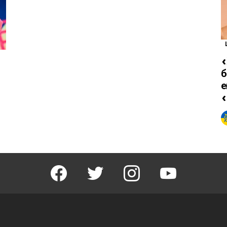
«
б
е
«
facebook
twitter
instagram
youtube