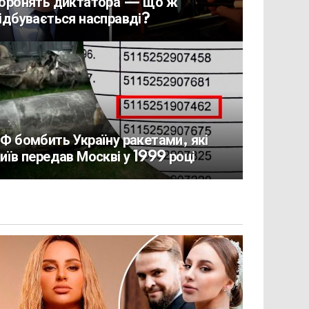
оронять диктатора — що ж
ідбувається насправді?
Ф бомбить Україну ракетами, які
иїв передав Москві у 1999 році