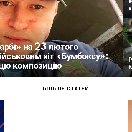
х
в
Барбі» на 23 лютого
військовим хіт «Бумбоксу»:
Р
 цю композицію
К
БІЛЬШЕ СТАТЕЙ