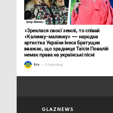
Шоу-Бізнес
«Зреклася своєї землі, то співай
«Калинку-малинку» — народна
артистка України Інеса Братущик
вважає, що зрадниця Таїсія Повалій
немає права на українські пісні
Віта
3 года назад
GLAZNEWS