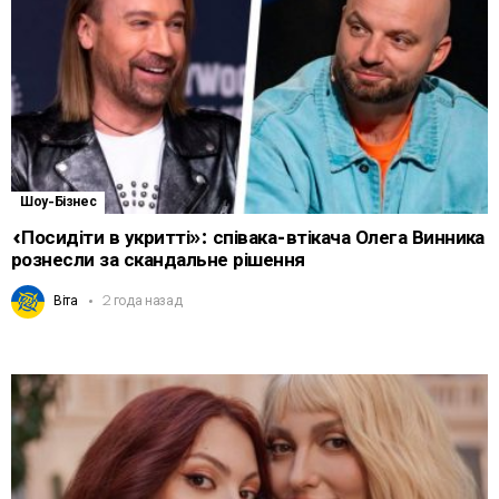
Шоу-Бізнес
«Посидіти в укритті»: співака-втікача Олега Винника
рознесли за скандальне рішення
Віта
2 года назад