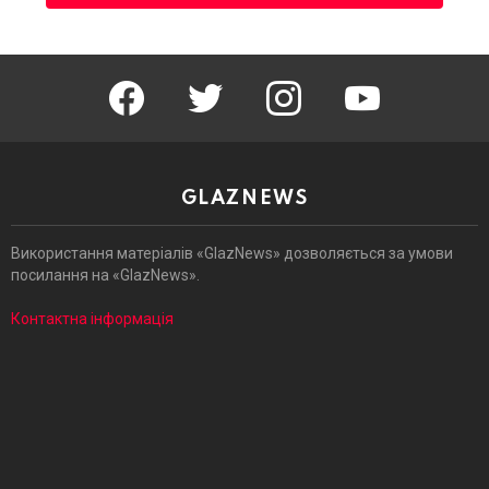
facebook
twitter
instagram
youtube
GLAZNEWS
Використання матеріалів «GlazNews» дозволяється за умови
посилання на «GlazNews».
Контактна інформація