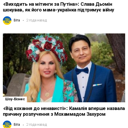
«Виходить на мітинги за Путіна»: Слава Дьомін
шокував, як його мама-українка підтримує війну
Віта
2 года назад
Шоу-Бізнес
«Від кохання до ненависті»: Камалія вперше назвала
причину розлучення з Мохаммадом Захуром
Віта
2 года назад