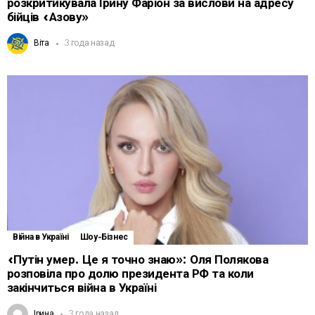
розкритикувала Ірину Фаріон за вислови на адресу
бійців «Азову»
Віта
3 года назад
Війна в Україні
Шоу-Бізнес
«Путін умер. Це я точно знаю»: Оля Полякова
розповіла про долю президента РФ та коли
закінчиться війна в Україні
Ірина
3 года назад