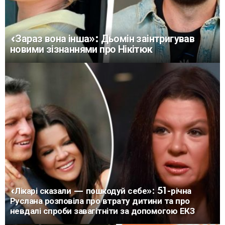
«Зараз вона інша»: Дьомін заінтригував
новими зізнаннями про Нікітюк
«Лікарі сказали — пошкодуй себе»: 51-річна
Руслана розповіла про втрату дитини та про
невдалі спроби завагітніти за допомогою ЕКЗ