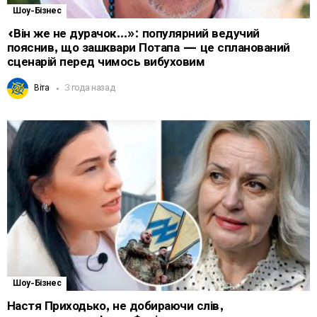
Шоу-Бізнес
«Він же не дурачок…»: популярний ведучий
пояснив, що зашквари Потапа — це спланований
сценарій перед чимось вибуховим
Віта
3 года назад
Шоу-Бізнес
Настя Приходько, не добираючи слів,