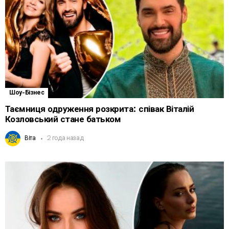
Шоу-Бізнес
Таємниця одруження розкрита: співак Віталій
Козловський стане батьком
Віта
2 года назад