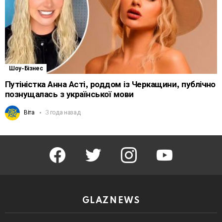
Шоу-Бізнес
Путіністка Анна Асті, роддом із Черкащини, публічно
познущалась з української мови
Віта
3 года назад
facebook
twitter
instagram
youtube
GLAZNEWS