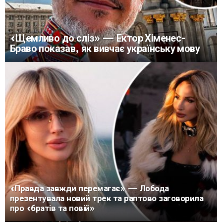
«Щемливо до сліз» — Ектор Хіменес-
Браво показав, як вивчає українську мову
«Правда завжди перемагає» — Лобода
презентувала новий трек та раптово заговорила
про «братів та повій»