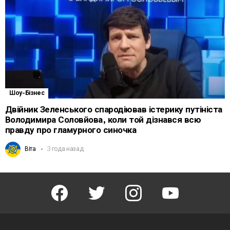
Шоу-Бізнес
Двійник Зеленського спародіював істерику путініста
Володимира Соловйова, коли той дізнався всю
правду про гламурного синочка
Віта
3 года назад
facebook
twitter
instagram
youtube