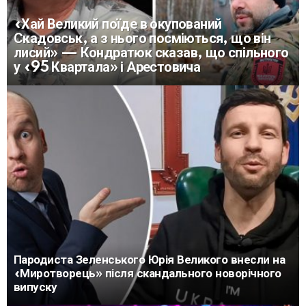
«Хай Великий поїде в окупований
Скадовськ, а з нього посміються, що він
лисий» — Кондратюк сказав, що спільного
у «95 Квартала» і Арестовича
Пародиста Зеленського Юрія Великого внесли на
«Миротворець» після скандального новорічного
випуску