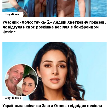
Шоу-Бізнес
Учасник «Холостячка-2» Андрій Хветкевич показав,
як відгуляв своє розкішне весілля з бойфрендом
Феліпе
Шоу-Бізнес
Українська співачка Злата Огнєвіч відвідає весілля