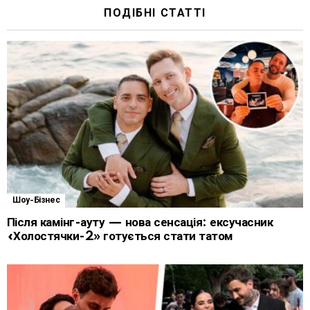
ПОДІБНІ СТАТТІ
Шоу-Бізнес
Після камінг-ауту — нова сенсація: ексучасник
«Холостячки-2» готується стати татом