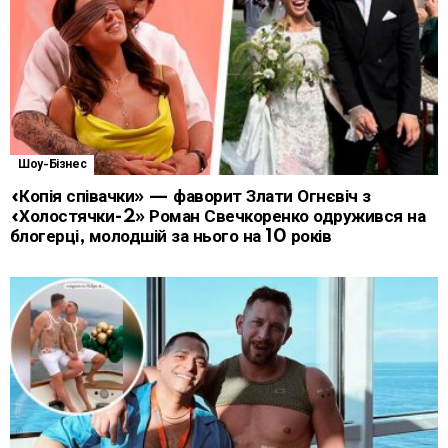
Шоу-Бізнес
«Копія співачки» — фаворит Злати Огнєвіч з
«Холостячки-2» Роман Свечкоренко одружився на
блогерці, молодшій за нього на 10 років