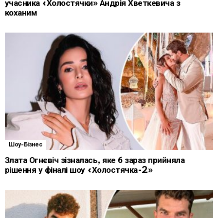
учасника «Холостячки» Андрія Хветкевича з
коханим
Шоу-Бізнес
Злата Огнєвіч зізналась, яке б зараз прийняла
рішення у фіналі шоу «Холостячка-2»