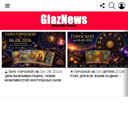
FOLLOW
SEARC
L
US
Menu
ОСТАННІ
СТАТТІ
🔮 ТАРО-ГОРОСКОП НА 06.08.2026:
🌟 ГОРОСКОП НА 06 СЕРПНЯ 2026
ДЕНЬ ВАЖЛИВИХ РІШЕНЬ, НОВИХ
РОКУ ДЛЯ ВСІХ ЗНАКІВ ЗОДІАКУ ✨
МОЖЛИВОСТЕЙ І ВНУТРІШНЬОЇ СИЛИ