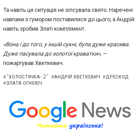
Та навіть ця ситуація не зіпсувала свято. Наречені
навпаки з гумором поставилися до цього, а Андрій
навіть зробив Златі комплімент.
«Вона і до того, у іншій сукні, була дуже красива.
Дуже пасувала до золотої краватки»,
—
пожартував Хветкевич.
"ХОЛОСТЯЧКА-2"
АНДРІЙ ХВЕТКЕВИЧ
ДРЕСКОД
ЗЛАТА ОГНЄВІЧ