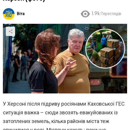
Віта
1.9k
Переглядів
У Херсоні після підриву росіянами Каховської ГЕС
ситуація важка – сюди звозять евакуйованих із
затоплених земель, кілька районів міста теж
опинилися у воді. Містяни кажуть: поки що