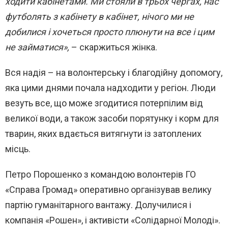
ходити кабінетами. Ми стояли в трьох чергах, нас
футболять з кабінету в кабінет, нічого ми не
добилися і хочеться просто плюнути на все і цим
не займатися»,
– скаржиться жінка.
Вся надія – на волонтерську і благодійну допомогу,
яка цими днями почала надходити у регіон. Люди
везуть все, що може згодитися потерпілим від
великої води, а також засоби порятунку і корм для
тварин, яких вдається витягнути із затоплених
місць.
Петро Порошенко з командою волонтерів ГО
«Справа Громад» оперативно організував велику
партію гуманітарного вантажу. Долучилися і
компанія «Рошен», і активісти «Солідарної Молоді».