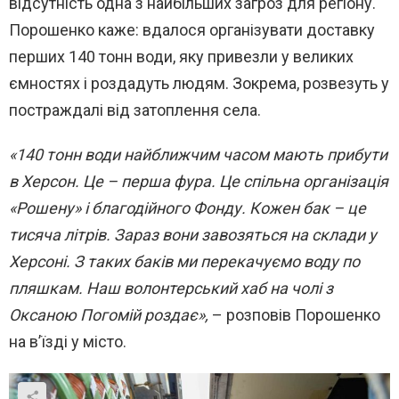
відсутність одна з найбільших загроз для регіону.
Порошенко каже: вдалося організувати доставку
перших 140 тонн води, яку привезли у великих
ємностях і роздадуть людям. Зокрема, розвезуть у
постраждалі від затоплення села.
«140 тонн води найближчим часом мають прибути
в Херсон. Це – перша фура. Це спільна організація
«Рошену» і благодійного Фонду. Кожен бак – це
тисяча літрів. Зараз вони завозяться на склади у
Херсоні. З таких баків ми перекачуємо воду по
пляшкам. Наш волонтерський хаб на чолі з
Оксаною Погомій роздає»,
– розповів Порошенко
на в’їзді у місто.