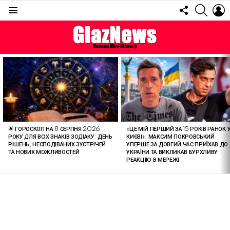
FOLLOW
SEARC
L
US
Menu
ОСТАННІ
СТАТТІ
🌟 ГОРОСКОП НА 8 СЕРПНЯ 2026
«ЦЕ МІЙ ПЕРШИЙ ЗА 15 РОКІВ РАНОК 
РОКУ ДЛЯ ВСІХ ЗНАКІВ ЗОДІАКУ: ДЕНЬ
КИЄВІ»: МАКСИМ ПОКРОВСЬКИЙ
РІШЕНЬ, НЕСПОДІВАНИХ ЗУСТРІЧЕЙ
УПЕРШЕ ЗА ДОВГИЙ ЧАС ПРИЇХАВ ДО
ТА НОВИХ МОЖЛИВОСТЕЙ
УКРАЇНИ ТА ВИКЛИКАВ БУРХЛИВУ
РЕАКЦІЮ В МЕРЕЖІ