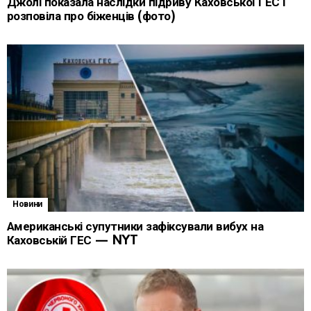
Джолі показала наслідки підриву Каховської ГЕС і
розповіла про біженців (фото)
Новини
Американські супутники зафіксували вибух на
Каховській ГЕС — NYT