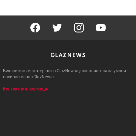
facebook
twitter
instagram
youtube
GLAZNEWS
Використання матеріалів «GlazNews» дозволяється за умови
посилання на «GlazNews».
Контактна інформація