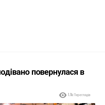
подівано повернулася в
1.1k
Переглядів