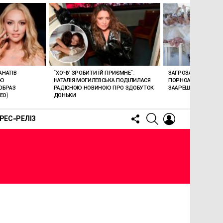
АНАТІВ
“ХОЧУ ЗРОБИТИ ЇЙ ПРИЄМНЕ”:
ЗАГРОЗА 15 РОКІВ В’
ОЮ
НАТАЛІЯ МОГИЛЕВСЬКА ПОДІЛИЛАСЯ
ПОРНОАКТОРКА БОН
ОБРАЗ
РАДІСНОЮ НОВИНОЮ ПРО ЗДОБУТОК
ЗААРЕШТОВАНА НА Б
ЕО)
ДОНЬКИ
FOLLOW
SEARCH
LOGIN
РЕС-РЕЛІЗ
US