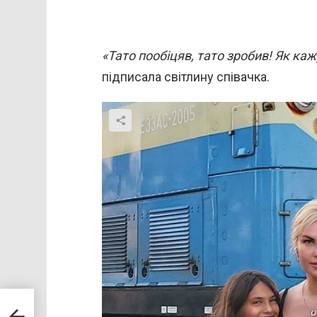
«Тато пообіцяв, тато зробив! Як каж
підписала світлину співачка.
а