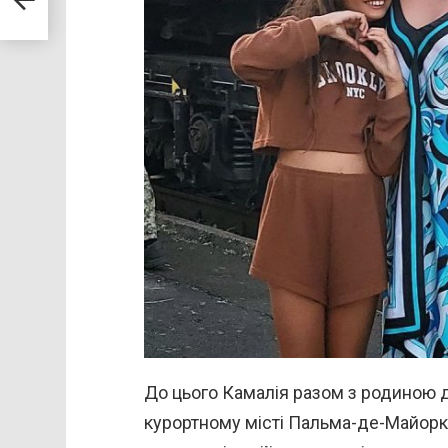
До цього Камалія разом з родиною де
курортному місті Пальма-де-Майорка