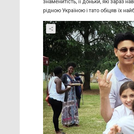
знаменитість, її доньки, які зараз 
рідною Україною і тато обіцяв їх н