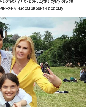
навчаються у Лондоні, дуже сумують за
айближчим часом звозити додому.