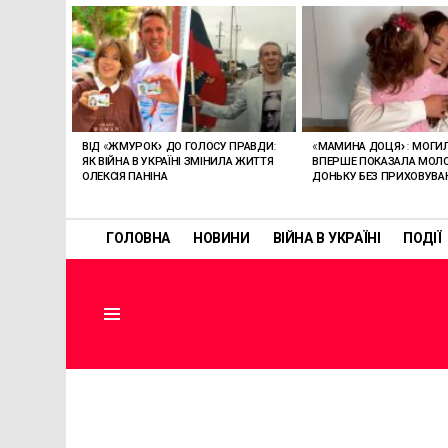
ОСТАННІ
СТАТТІ
ВІД «ЖМУРОК» ДО ГОЛОСУ ПРАВДИ:
«МАМИНА ДОЦЯ»: МОГИ
ЯК ВІЙНА В УКРАЇНІ ЗМІНИЛА ЖИТТЯ
ВПЕРШЕ ПОКАЗАЛА МО
ОЛЕКСІЯ ПАНІНА
ДОНЬКУ БЕЗ ПРИХОВУВА
ГОЛОВНА
НОВИНИ
ВІЙНА В УКРАЇНІ
ПОДІЇ
Menu