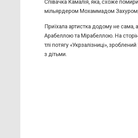
Співачка Камалія, яка, схоже помир
мільярдером Мохаммадом Захуром, 
Приїхала артистка додому не сама, а
Арабеллою та Мірабеллою. На сторін
тлі потягу «Укрзалізниці», зроблени
з дітьми.