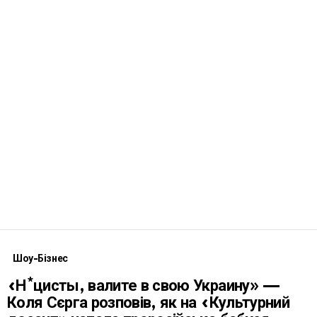
Шоу-Бізнес
«Н*цисты, валите в свою Украину» —
Коля Сєрга розповів, як на «Культурний