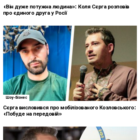
«Він дуже потужна людина»: Коля Сєрга розповів
про єдиного друга у Росії
Шоу-Бізнес
Сєрга висловився про мобілізованого Козловського:
«Побуде на передовій»