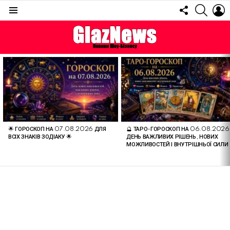
FOLLOW
SEARC
L
US
Menu
ОСТАННІ
СТАТТІ
🌟 ГОРОСКОП НА 07.08.2026 ДЛЯ
🔮 ТАРО-ГОРОСКОП НА 06.08.2026
ВСІХ ЗНАКІВ ЗОДІАКУ 🌟
ДЕНЬ ВАЖЛИВИХ РІШЕНЬ, НОВИХ
МОЖЛИВОСТЕЙ І ВНУТРІШНЬОЇ СИЛИ