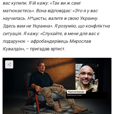
вас купили. Я їй кажу: «Так ви ж самі
матюкаєтесь». Вона відповідає: «Это я у вас
научилась. Н*цисты, валите в свою Украину.
Здесь вам не Украина». Я розумію, що конфліктна
ситуація. Я кажу: «Слухайте, в мене для вас є
подарунок – афробандерівець Мирослав
Кувалдін»,
– пригадав артист.