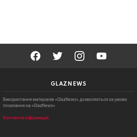
facebook
twitter
instagram
youtube
GLAZNEWS
Використання матеріалів «GlazNews» дозволяється за умови
посилання на «GlazNews».
Контактна інформація