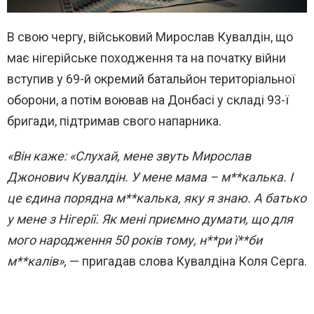
В свою чергу, військовий Мирослав Кувалдін, що
має нігерійське походження та на початку війни
вступив у 69-й окремий батальйон територіальної
оборони, а потім воював на Донбасі у складі 93-ї
бригади, підтримав свого напарника.
«Він каже: «Слухай, мене звуть Мирослав
Джонович Кувалдін. У мене мама – м**калька. І
це єдина порядна м**калька, яку я знаю. А батько
у мене з Нігерії. Як мені приємно думати, що для
мого народження 50 років тому, н**ри ї**би
м**калів»,
— пригадав слова Кувалдіна Коля Серга.