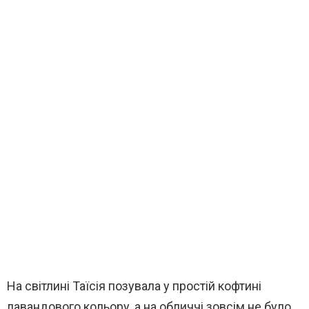
На світлині Таїсія позувала у простій кофтині
лавандового кольору, а на обличчі зовсім не було