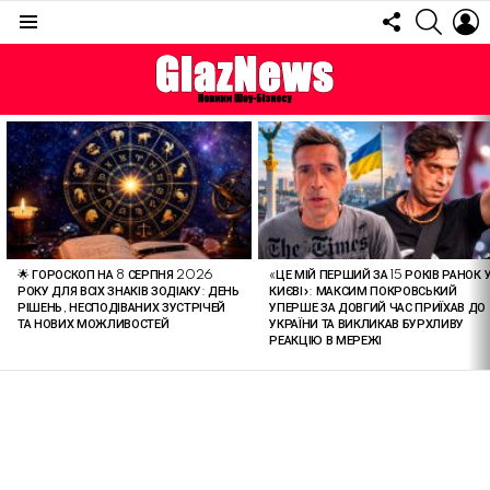
FOLLOW
SEARC
L
US
Menu
ОСТАННІ
СТАТТІ
🌟 ГОРОСКОП НА 8 СЕРПНЯ 2026
«ЦЕ МІЙ ПЕРШИЙ ЗА 15 РОКІВ РАНОК 
РОКУ ДЛЯ ВСІХ ЗНАКІВ ЗОДІАКУ: ДЕНЬ
КИЄВІ»: МАКСИМ ПОКРОВСЬКИЙ
РІШЕНЬ, НЕСПОДІВАНИХ ЗУСТРІЧЕЙ
УПЕРШЕ ЗА ДОВГИЙ ЧАС ПРИЇХАВ ДО
ТА НОВИХ МОЖЛИВОСТЕЙ
УКРАЇНИ ТА ВИКЛИКАВ БУРХЛИВУ
РЕАКЦІЮ В МЕРЕЖІ