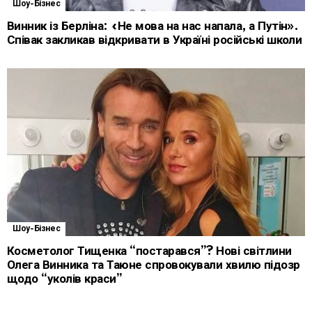
Шоу-Бізнес
Винник із Берліна: «Не мова на нас напала, а Путін».
Співак закликав відкривати в Україні російські школи
Шоу-Бізнес
Косметолог Тищенка “постарався”? Нові світлини
Олега Винника та Таюне спровокували хвилю підозр
щодо “уколів краси”