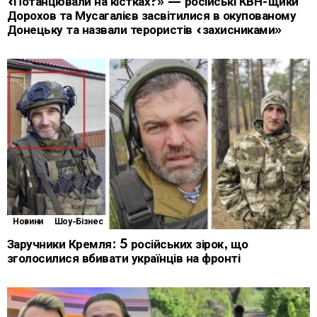
«Потанцювали на кістках?» — російські КВН-щики
Дорохов та Мусагалієв засвітилися в окупованому
Донецьку та назвали терористів «захисниками»
Новини
Шоу-Бізнес
Заручники Кремля: 5 російських зірок, що
зголосилися вбивати українців на фронті