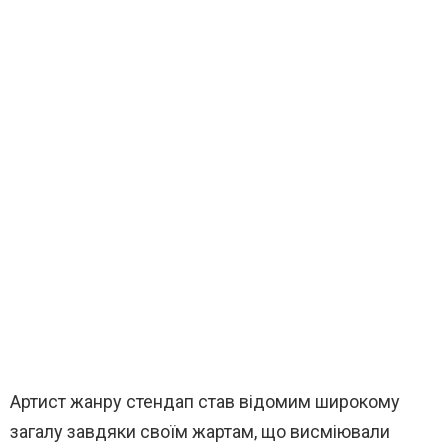
Артист жанру стендап став відомим широкому
загалу завдяки своїм жартам, що висміювали