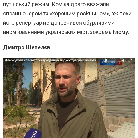
путінський режим. Коміка довго вважали
опозиціонером та «хорошим росіянином», аж поки
його репертуар не доповнився обурливими
висміюваннями українських міст, зокрема Ізюму.
Дмитро Шепелєв