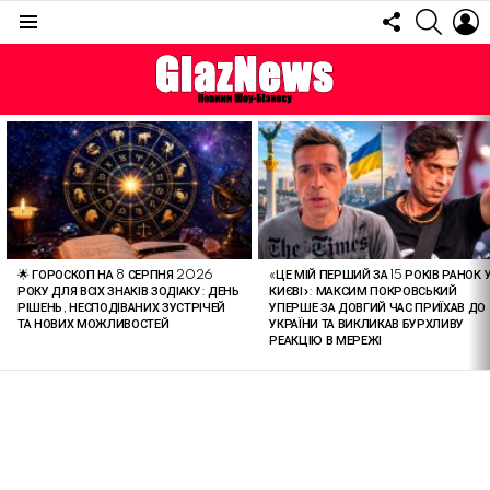
FOLLOW
SEARC
L
US
Menu
ОСТАННІ
СТАТТІ
🌟 ГОРОСКОП НА 8 СЕРПНЯ 2026
«ЦЕ МІЙ ПЕРШИЙ ЗА 15 РОКІВ РАНОК 
РОКУ ДЛЯ ВСІХ ЗНАКІВ ЗОДІАКУ: ДЕНЬ
КИЄВІ»: МАКСИМ ПОКРОВСЬКИЙ
РІШЕНЬ, НЕСПОДІВАНИХ ЗУСТРІЧЕЙ
УПЕРШЕ ЗА ДОВГИЙ ЧАС ПРИЇХАВ ДО
ТА НОВИХ МОЖЛИВОСТЕЙ
УКРАЇНИ ТА ВИКЛИКАВ БУРХЛИВУ
РЕАКЦІЮ В МЕРЕЖІ