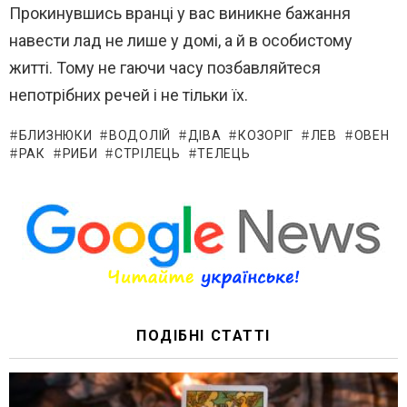
Прокинувшись вранці у вас виникне бажання
навести лад не лише у домі, а й в особистому
житті. Тому не гаючи часу позбавляйтеся
непотрібних речей і не тільки їх.
БЛИЗНЮКИ
ВОДОЛІЙ
ДІВА
КОЗОРІГ
ЛЕВ
ОВЕН
РАК
РИБИ
СТРІЛЕЦЬ
ТЕЛЕЦЬ
ПОДІБНІ СТАТТІ