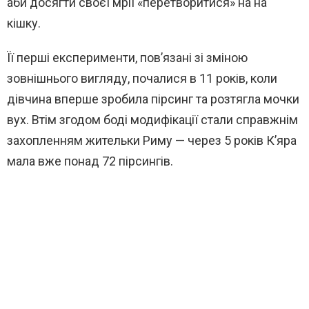
аби досягти своєї мрії «перетворитися» на на
кішку.
Її перші експерименти, пов’язані зі зміною
зовнішнього вигляду, почалися в 11 років, коли
дівчина вперше зробила пірсинг та розтягла мочки
вух. Втім згодом боді модифікації стали справжнім
захопленням жительки Риму — через 5 років К’яра
мала вже понад 72 пірсингів.