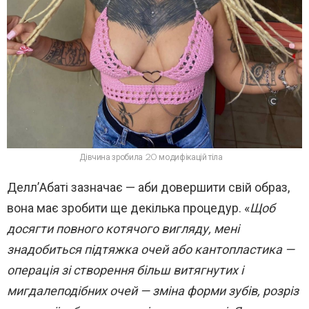
Дівчина зробила 20 модифікацій тіла
Делл’Абаті зазначає — аби довершити свій образ,
вона має зробити ще декілька процедур. «
Щоб
досягти повного котячого вигляду, мені
знадобиться підтяжка очей або кантопластика —
операція зі створення більш витягнутих і
мигдалеподібних очей — зміна форми зубів, розріз