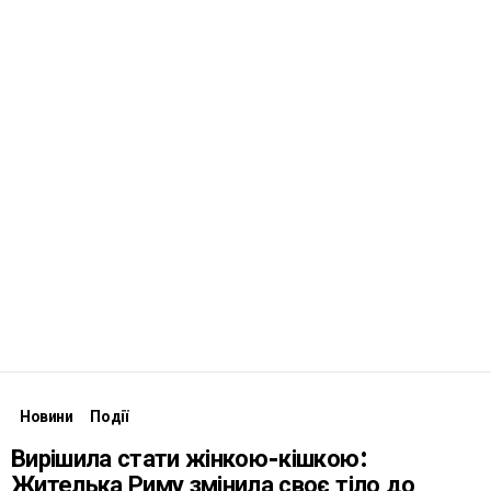
Новини
Події
Вирішила стати жінкою-кішкою:
Жителька Риму змінила своє тіло до