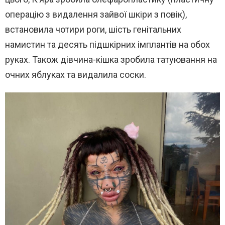
операцію з видалення зайвої шкіри з повік),
встановила чотири роги, шість генітальних
намистин та десять підшкірних імплантів на обох
руках. Також дівчина-кішка зробила татуювання на
очних яблуках та видалила соски.