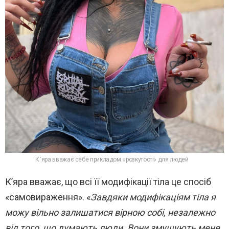
К’яра вважає себе прикладом «розкутості» для людей
К’яра вважає, що всі її модифікації тіла це спосіб
«самовираження». «
Завдяки модифікаціям тіла я
можу вільно залишатися вірною собі, незалежно
від того, що думають люди. Вони змушують мене