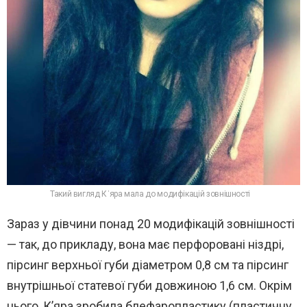
Такий вигляд К’яра мала до модифікацій зовнішності
Зараз у дівчини понад 20 модифікацій зовнішності
— так, до прикладу, вона має перфоровані ніздрі,
пірсинг верхньої губи діаметром 0,8 см та пірсинг
внутрішньої статевої губи довжиною 1,6 см. Окрім
цього, К’яра зробила блефаропластику (пластичну