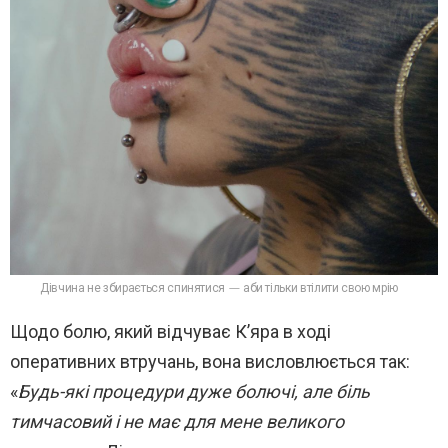
Дівчина не збирається спинятися — аби тільки втілити свою мрію
Щодо болю, який відчуває К’яра в ході
оперативних втручань, вона висловлюється так:
«
Будь-які процедури дуже болючі, але біль
тимчасовий і не має для мене великого