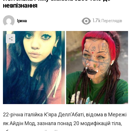
невпізнання
Ірина
1.7k
Переглядів
22-річна італійка К’яра Делл’Абаті, відома в Мережі
як Айдін Мод, зазнала понад 20 модифікацій тіла,