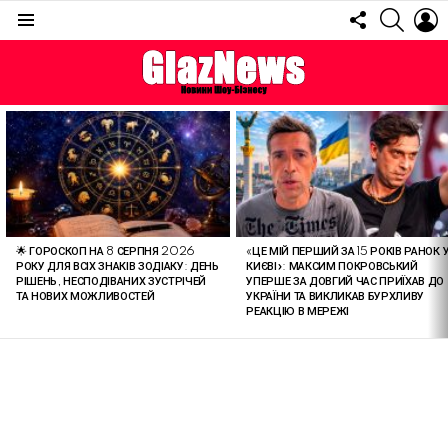
FOLLOW
SEARC
L
US
Menu
ОСТАННІ
СТАТТІ
🌟 ГОРОСКОП НА 8 СЕРПНЯ 2026
«ЦЕ МІЙ ПЕРШИЙ ЗА 15 РОКІВ РАНОК 
РОКУ ДЛЯ ВСІХ ЗНАКІВ ЗОДІАКУ: ДЕНЬ
КИЄВІ»: МАКСИМ ПОКРОВСЬКИЙ
РІШЕНЬ, НЕСПОДІВАНИХ ЗУСТРІЧЕЙ
УПЕРШЕ ЗА ДОВГИЙ ЧАС ПРИЇХАВ ДО
ТА НОВИХ МОЖЛИВОСТЕЙ
УКРАЇНИ ТА ВИКЛИКАВ БУРХЛИВУ
РЕАКЦІЮ В МЕРЕЖІ