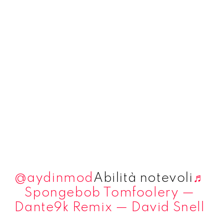
@aydinmod
Abilità notevoli
♬
Spongebob Tomfoolery —
Dante9k Remix — David Snell