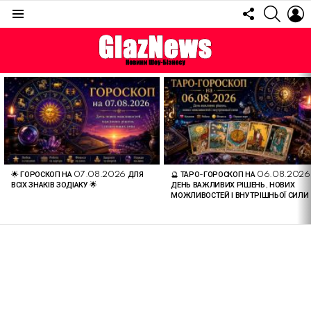
FOLLOW
SEARC
L
US
Menu
ОСТАННІ
СТАТТІ
🌟 ГОРОСКОП НА 07.08.2026 ДЛЯ
🔮 ТАРО-ГОРОСКОП НА 06.08.2026
ВСІХ ЗНАКІВ ЗОДІАКУ 🌟
ДЕНЬ ВАЖЛИВИХ РІШЕНЬ, НОВИХ
МОЖЛИВОСТЕЙ І ВНУТРІШНЬОЇ СИЛИ