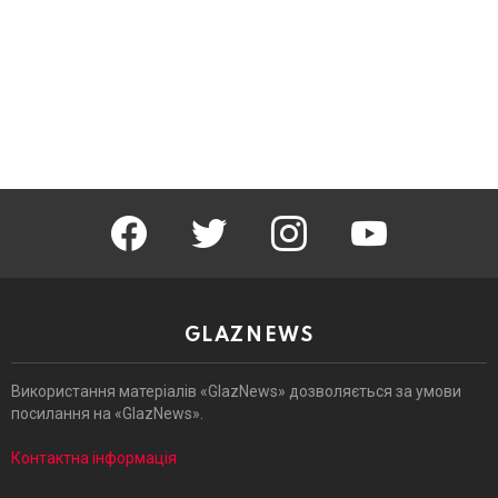
facebook
twitter
instagram
youtube
GLAZNEWS
Використання матеріалів «GlazNews» дозволяється за умови
посилання на «GlazNews».
Контактна інформація