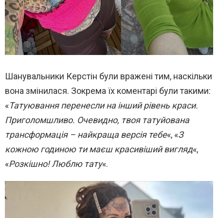
Шанувальники Керстін були вражені тим, наскільки
вона змінилася. Зокрема їх коментарі були такими:
«
Татуювання перенесли на інший рівень краси.
Приголомшливо. Очевидно, твоя татуйована
трансформація – найкраща версія тебе
«, «
З
кожною годиною ти маєш красивіший вигляд
«,
«
Розкішно! Люблю тату
«.