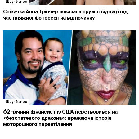
Шоу-Бізнес
Співачка Анна Трінчер показала пружні сідниці під
час пляжної фотосесії на відпочинку
Шоу-Бізнес
62-річний фінансист із США перетворився на
«безстатевого дракона»: вражаюча історія
моторошного перевтілення