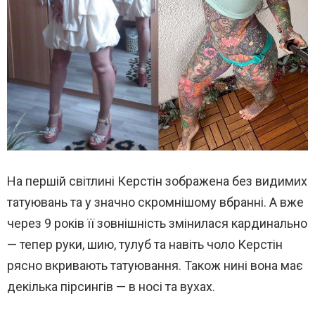
На першій світлині Керстін зображена без видимих
татуювань та у значно скромнішому вбранні. А вже
через 9 років її зовнішність змінилася кардинально
— тепер руки, шию, тулуб та навіть чоло Керстін
рясно вкривають татуювання. Також нині вона має
декілька пірсингів — в носі та вухах.