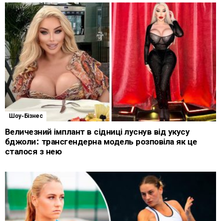
Шоу-Бізнес
Величезний імплант в сідниці луснув від укусу
бджоли: трансгендерна модель розповіла як це
сталося з нею