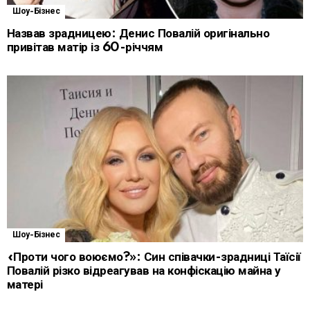
Шоу-Бізнес
Назвав зрадницею: Денис Повалій оригінально
привітав матір із 60-річчям
Шоу-Бізнес
«Проти чого воюємо?»: Син співачки-зрадниці Таїсії
Повалій різко відреагував на конфіскацію майна у
матері