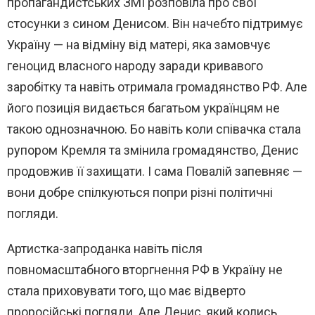
пропагандистських ЗМІ розповіла про свої
стосунки з сином Денисом. Він начебто підтримує
Україну — на відміну від матері, яка замовчує
геноцид власного народу заради кривавого
заробітку та навіть отримала громадянство РФ. Але
його позиція видається багатьом українцям не
такою однозначною. Бо навіть коли співачка стала
рупором Кремля та змінила громадянство, Денис
продовжив її захищати. І сама Повалій запевняє —
вони добре спілкуються попри різні політичні
погляди.
Артистка-запроданка навіть після
повномасштабного вторгнення РФ в Україну не
стала приховувати того, що має відверто
проросійські погляди. Але Денис, який колись