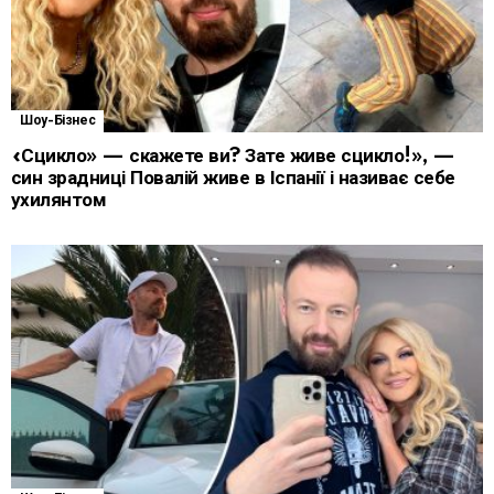
Шоу-Бізнес
«Сцикло» — скажете ви? Зате живе сцикло!», —
син зрадниці Повалій живе в Іспанії і називає себе
ухилянтом