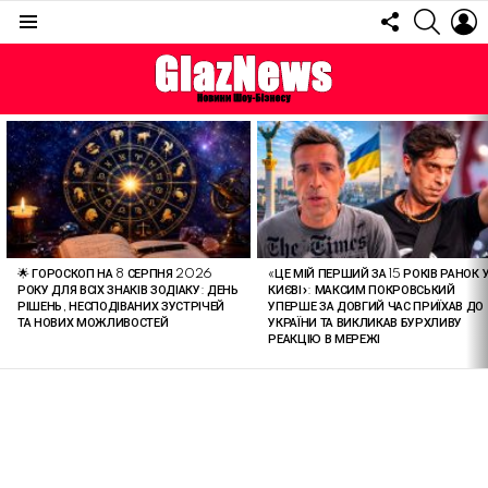
FOLLOW
SEARC
L
US
Menu
ОСТАННІ
СТАТТІ
🌟 ГОРОСКОП НА 8 СЕРПНЯ 2026
«ЦЕ МІЙ ПЕРШИЙ ЗА 15 РОКІВ РАНОК 
РОКУ ДЛЯ ВСІХ ЗНАКІВ ЗОДІАКУ: ДЕНЬ
КИЄВІ»: МАКСИМ ПОКРОВСЬКИЙ
РІШЕНЬ, НЕСПОДІВАНИХ ЗУСТРІЧЕЙ
УПЕРШЕ ЗА ДОВГИЙ ЧАС ПРИЇХАВ ДО
ТА НОВИХ МОЖЛИВОСТЕЙ
УКРАЇНИ ТА ВИКЛИКАВ БУРХЛИВУ
РЕАКЦІЮ В МЕРЕЖІ