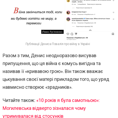
Публікації Дениса Повалія про війну в Україні
Разом з тим, Денис неодноразово висував
припущення, що ця війна є комусь вигідна та
називав її «кривавою грою». Він також вважає
цькування своєї матері прикладом того, що уряд
навмисно створює «зрадників».
Читайте також:
«10 років я була самотньою»:
Могилевська відверто зізналася чому
утримувалася від стосунків