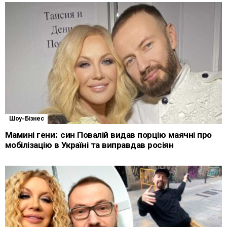
Шоу-Бізнес
Мамині гени: син Повалій видав порцію маячні про
мобілізацію в Україні та виправдав росіян