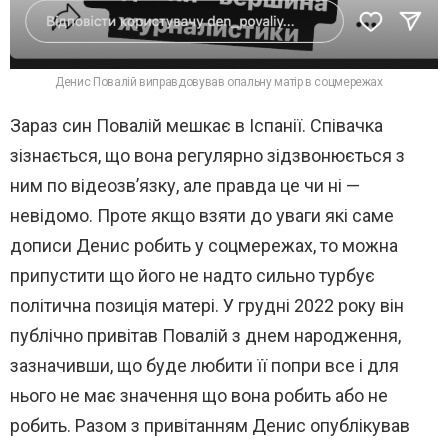
Денис Повалій виправдовував опальну матір в соцмережах
Зараз син Повалій мешкає в Іспанії. Співачка
зізнається, що вона регулярно зідзвонюється з
ним по відеозв’язку, але правда це чи ні —
невідомо. Проте якщо взяти до уваги які саме
дописи Денис робить у соцмережах, то можна
припустити що його не надто сильно турбує
політична позиція матері. У грудні 2022 року він
публічно привітав Повалій з днем народження,
зазначивши, що буде любити її попри все і для
нього не має значення що вона робить або не
робить. Разом з привітанням Денис опублікував