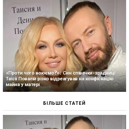
«Проти чого воюємо?»: Син співачки-зрадниці
Таїсії Повалій різко відреагував на конфіскацію
майна у матері
БІЛЬШЕ СТАТЕЙ