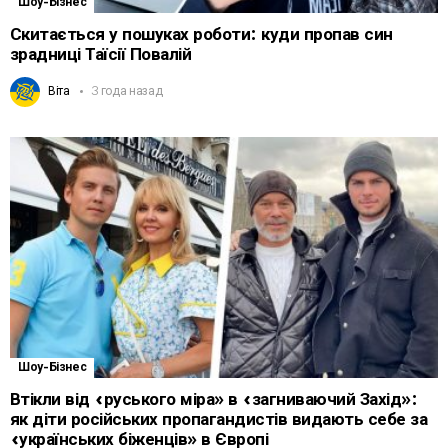
Шоу-Бізнес
Скитається у пошуках роботи: куди пропав син
зрадниці Таїсії Повалій
Віта
3 года назад
Шоу-Бізнес
Втікли від «руського міра» в «загниваючий Захід»:
як діти російських пропагандистів видають себе за
«українських біженців» в Європі