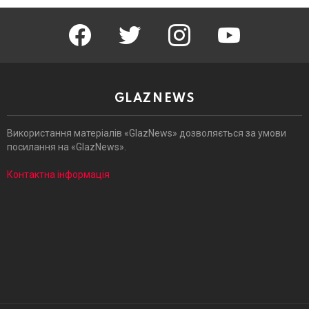
facebook
twitter
instagram
youtube
GLAZNEWS
Використання матеріалів «GlazNews» дозволяється за умови
посилання на «GlazNews».
Контактна інформація