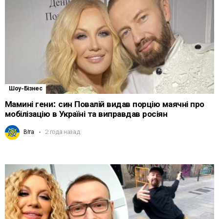
Шоу-Бізнес
Мамині гени: син Повалій видав порцію маячні про
мобілізацію в Україні та виправдав росіян
Віта
2 года назад