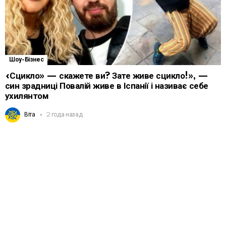
Шоу-Бізнес
«Сцикло» — скажете ви? Зате живе сцикло!», —
син зрадниці Повалій живе в Іспанії і називає себе
ухилянтом
Віта
2 года назад