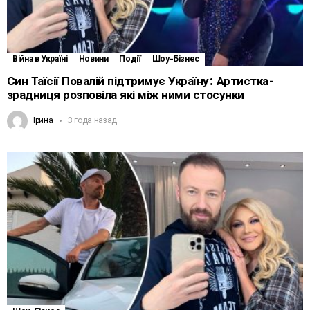
Війна в Україні
Новини
Події
Шоу-Бізнес
Син Таїсії Повалій підтримує Україну: Артистка-
зрадниця розповіла які між ними стосунки
Ірина
3 года назад