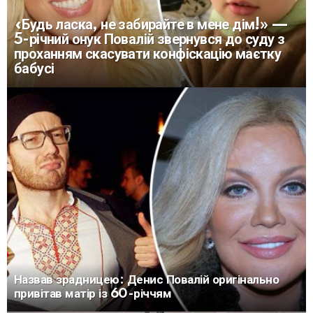
«Будь ласка, не забирайте в мене дім!» —
5-річний онук Повалій звернувся до суду з
проханням скасувати конфіскацію маєтку
бабусі
Назвав зрадницею: Денис Повалій оригінально
привітав матір із 60-річчям