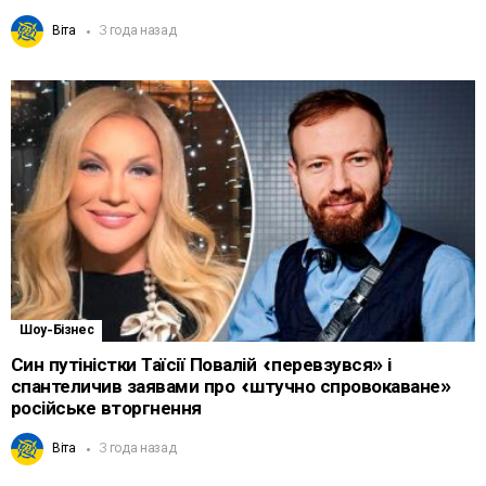
Віта
3 года назад
Шоу-Бізнес
Син путіністки Таїсії Повалій «перевзувся» і
спантеличив заявами про «штучно спровокаване»
російське вторгнення
Віта
3 года назад