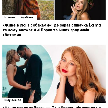
Новини
Шоу-Бізнес
«Живе в лісі з собаками»: де зараз співачка Lama
та чому вважає Ані Лорак та інших зрадників —
«ботами»
Шоу-Бізнес
«Ніжно гладила його» — Тіну Кароль підловили на