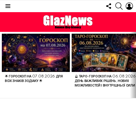
FOLLOW
SEARC
L
US
Menu
ОСТАННІ
СТАТТІ
🌟 ГОРОСКОП НА 07.08.2026 ДЛЯ
🔮 ТАРО-ГОРОСКОП НА 06.08.2026
ВСІХ ЗНАКІВ ЗОДІАКУ 🌟
ДЕНЬ ВАЖЛИВИХ РІШЕНЬ, НОВИХ
МОЖЛИВОСТЕЙ І ВНУТРІШНЬОЇ СИЛИ