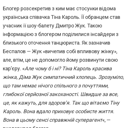
Блогер розсекретив з ким має стосунки відома
українська співачка Тіна Кароль. ЇЇ обранцем став
учасник її шоу-балету Дмитро Жук. Такою
інформацією з блогером поділилися інсайдери з
близького оточення танцюриста. Як зазначив
Беспалов — Жук «вичепив собі впливову жінку»,
але, втім, це не допомогло йому розвинути свою
кар’єру. «
Але чому б і ні? Тіна Кароль красива
жінка, Діма Жук симпатичний хлопець. Зрозуміло,
що там немає нічого спільного з почуттями,
глибокої серйозної закоханості. Швидше за все,
це, як кажуть, для здоров’я. Так що вітаємо Тіну
Кароль. Вона вдало приховує особисте життя.
Вона в цьому сенсі справжній суперагент
«, —