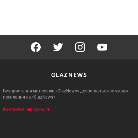
facebook
twitter
instagram
youtube
GLAZNEWS
Використання матеріалів «GlazNews» дозволяється за умови
посилання на «GlazNews».
Контактна інформація