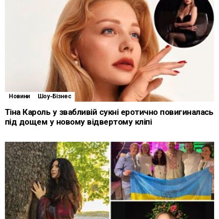
Новини
Шоу-Бізнес
Тіна Кароль у звабливій сукні еротично повигиналась
під дощем у новому відвертому кліпі