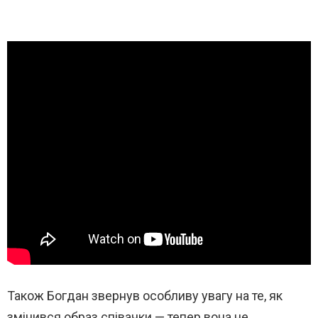
Також Богдан звернув особливу увагу на те, як
змінився образ співачки — тепер вона не