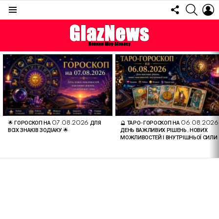
FOLLOW
SEARC
L
US
Menu
ОСТАННІ
СТАТТІ
🌟 ГОРОСКОП НА 07.08.2026 ДЛЯ
🔮 ТАРО-ГОРОСКОП НА 06.08.2026
ВСІХ ЗНАКІВ ЗОДІАКУ 🌟
ДЕНЬ ВАЖЛИВИХ РІШЕНЬ, НОВИХ
МОЖЛИВОСТЕЙ І ВНУТРІШНЬОЇ СИЛИ