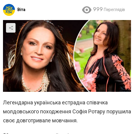
Віта
999
Переглядів
Легендарна українська естрадна співачка
молдовського походження Софія Ротару порушила
своє довготривале мовчання.