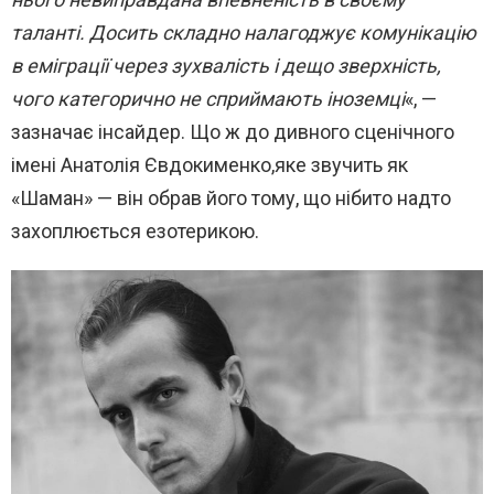
таланті. Досить складно налагоджує комунікацію
в еміграції через зухвалість і дещо зверхність,
чого категорично не сприймають іноземці
«, —
зазначає інсайдер. Що ж до дивного сценічного
імені Анатолія Євдокименко,яке звучить як
«Шаман» — він обрав його тому, що нібито надто
захоплюється езотерикою.