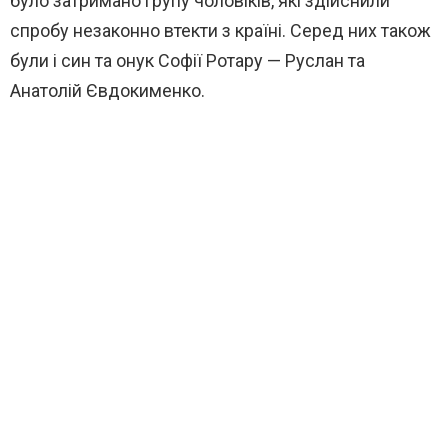
було затримано групу чоловіків, які здійснили
спробу незаконно втекти з країні. Серед них також
були і син та онук Софії Ротару — Руслан та
Анатолій Євдокименко.