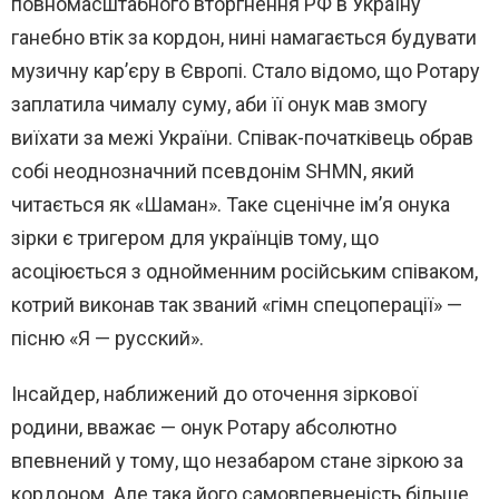
повномасштабного вторгнення РФ в Україну
ганебно втік за кордон, нині намагається будувати
музичну кар’єру в Європі. Стало відомо, що Ротару
заплатила чималу суму, аби її онук мав змогу
виїхати за межі України. Співак-початківець обрав
собі неоднозначний псевдонім SHMN, який
читається як «Шаман». Таке сценічне ім’я онука
зірки є тригером для українців тому, що
асоціюється з однойменним російським співаком,
котрий виконав так званий «гімн спецоперації» —
пісню «Я — русский».
Інсайдер, наближений до оточення зіркової
родини, вважає — онук Ротару абсолютно
впевнений у тому, що незабаром стане зіркою за
кордоном. Але така його самовпевненість більше