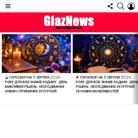
FOLLOW
SEARC
L
US
Menu
ОСТАННІ
СТАТТІ
🔮 ГОРОСКОП НА 9 СЕРПНЯ 2026
🌟 ГОРОСКОП НА 8 СЕРПНЯ 2026
РОКУ ДЛЯ ВСІХ ЗНАКІВ ЗОДІАКУ: ДЕНЬ
РОКУ ДЛЯ ВСІХ ЗНАКІВ ЗОДІАКУ: ДЕН
ВАЖЛИВИХ РІШЕНЬ, НЕСПОДІВАНИХ
РІШЕНЬ, НЕСПОДІВАНИХ ЗУСТРІЧЕЙ
НОВИН І ПРИЄМНИХ ЗУСТРІЧЕЙ
ТА НОВИХ МОЖЛИВОСТЕЙ