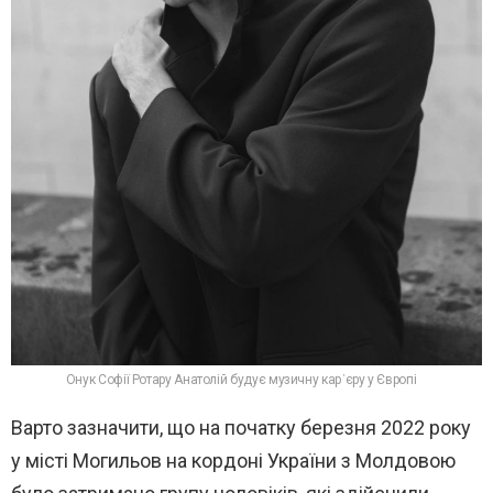
Онук Софії Ротару Анатолій будує музичну кар’єру у Європі
Варто зазначити, що на початку березня 2022 року
у місті Могильов на кордоні України з Молдовою