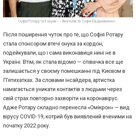
Софія Ротару та її онуки — Анатолій та Софія Євдокименко
Після поширення чуток про те, що Софія Ротару
стала спонсором втечі онука за кордон,
подейкували, що і сама виконавиця нині не в
Україні. Втім, як стала відомо — співачка все ще
залишається у своєму помешканні під Києвом в
П’ятихатках. За словами інсайдера, артистка
намагається уникати контактів з людьми через
свій страх повторно захворіти на коронавірус.
Адже Ротару складно перенесла «Омікрон» — вид
вірусу COVID-19, котрий був виявлений вченими на
початку 2022 року.