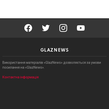
facebook
twitter
instagram
youtube
GLAZNEWS
Використання матеріалів «GlazNews» дозволяється за умови
посилання на «GlazNews».
Контактна інформація