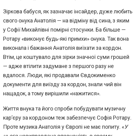
Зіркова бабуся, як зазначає інсайдер, дуже любить
свого онука Анатолія — на відміну від сина, з яким
у Софії Михайлівні помірні стосунки. Ба більше —
Ротару «виконує будь-які примхи» онука. Так вона
виконала і бажання Анатолія виїхати за кордон.
Втім, це коштувало для зірки значної суми грошей
— адже втілити задумане з першого разу не
вдалося. Люди, які продавали Євдокименко
документи для виїзду за кордон, знали чий він
нащадок, а тому вирішили «нажитися».
Життя внука та його спроби побудувати музичну
кар’єру за кордоном теж забезпечує Софія Ротару.
Проте музика Анатолія у Європі не має попиту. «
У
нього невиправдана впевненість в своєму