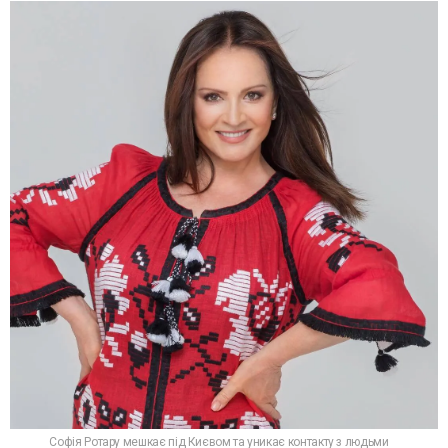
Софія Ротару мешкає під Києвом та уникає контакту з людьми