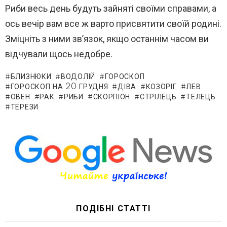
Риби весь день будуть зайняті своїми справами, а
ось вечір вам все ж варто присвятити своїй родині.
Зміцніть з ними зв’язок, якщо останнім часом ви
відчували щось недобре.
БЛИЗНЮКИ
ВОДОЛІЙ
ГОРОСКОП
ГОРОСКОП НА 20 ГРУДНЯ
ДІВА
КОЗОРІГ
ЛЕВ
ОВЕН
РАК
РИБИ
СКОРПІОН
СТРІЛЕЦЬ
ТЕЛЕЦЬ
ТЕРЕЗИ
ПОДІБНІ СТАТТІ