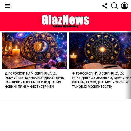
FOLLOW
SEARC
L
US
Menu
ОСТАННІ
СТАТТІ
🔮 ГОРОСКОП НА 9 СЕРПНЯ 2026
🌟 ГОРОСКОП НА 8 СЕРПНЯ 2026
РОКУ ДЛЯ ВСІХ ЗНАКІВ ЗОДІАКУ: ДЕНЬ
РОКУ ДЛЯ ВСІХ ЗНАКІВ ЗОДІАКУ: ДЕН
ВАЖЛИВИХ РІШЕНЬ, НЕСПОДІВАНИХ
РІШЕНЬ, НЕСПОДІВАНИХ ЗУСТРІЧЕЙ
НОВИН І ПРИЄМНИХ ЗУСТРІЧЕЙ
ТА НОВИХ МОЖЛИВОСТЕЙ