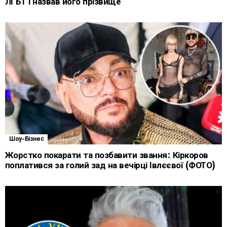
ЛГБТ і назвав його прізвище
Шоу-Бізнес
Жорстко покарати та позбавити звання: Кіркоров
поплатився за голий зад на вечірці Івлєєвої (ФОТО)