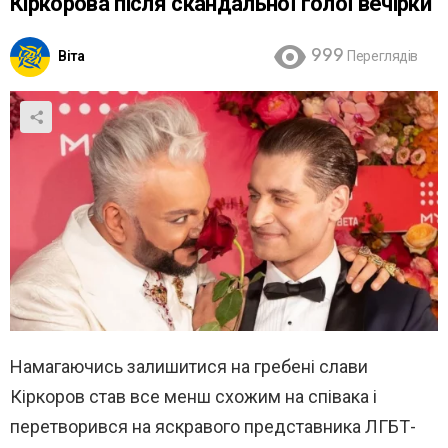
Кіркорова після скандальної голої вечірки
Віта
999
Переглядів
Намагаючись залишитися на гребені слави
Кіркоров став все менш схожим на співака і
перетворився на яскравого представника ЛГБТ-