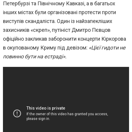
Петербурзі та Північному Кавказі, а в багатьох
інших містах були організовані протести проти
виступів скандаліста. Один із найзапекліших
захисників «скреп», путініст Дмитро Пєвцов
офіційно закликав заборонити концерти Кіркорова
в окупованому Криму під девізом:
«Цієї гидоти не
повинно бути на естраді».