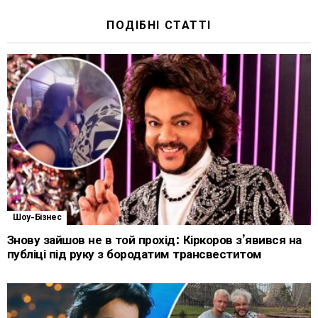
ПОДІБНІ СТАТТІ
Шоу-Бізнес
Знову зайшов не в той прохід: Кіркоров з’явився на
публіці під руку з бородатим трансвеститом