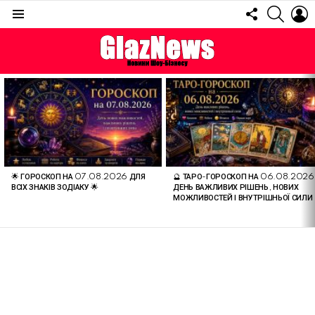
FOLLOW
SEARC
L
US
Menu
ОСТАННІ
СТАТТІ
🌟 ГОРОСКОП НА 07.08.2026 ДЛЯ
🔮 ТАРО-ГОРОСКОП НА 06.08.2026
ВСІХ ЗНАКІВ ЗОДІАКУ 🌟
ДЕНЬ ВАЖЛИВИХ РІШЕНЬ, НОВИХ
МОЖЛИВОСТЕЙ І ВНУТРІШНЬОЇ СИЛИ