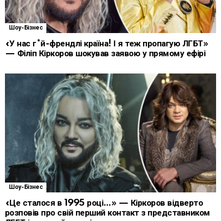
Шоу-Бізнес
«У нас г*й-френдлі країна! І я теж пропагую ЛГБТ»
— Філіп Кіркоров шокував заявою у прямому ефірі
Шоу-Бізнес
«Це сталося в 1995 році…» — Кіркоров відверто
розповів про свій перший контакт з представником