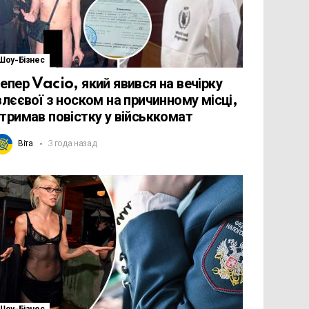
Шоу-Бізнес
епер Vacio, який явився на вечірку
влєєвої з носком на причинному місці,
тримав повістку у військкомат
Віта
3 года назад