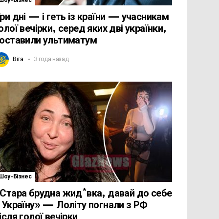
Шоу-Бізнес
ри дні — і геть із країни — учасникам
олої вечірки, серед яких дві українки,
оставили ультиматум
Віта
3 года назад
Шоу-Бізнес
Стара брудна жид*вка, давай до себе
 Україну» — Лоліту погнали з РФ
ісля голої вечірки