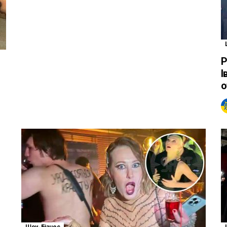
Р
І
о