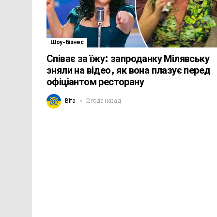
Шоу-Бізнес
Співає за їжу: запроданку Мілявську
зняли на відео, як вона плазує перед
офіціантом ресторану
Віта
2 года назад