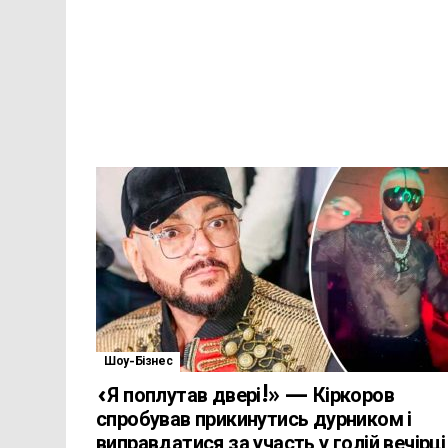
Шоу-Бізнес
«Я поплутав двері!» — Кіркоров
спробував прикинутись дурником і
виправдатися за участь у голій вечірці