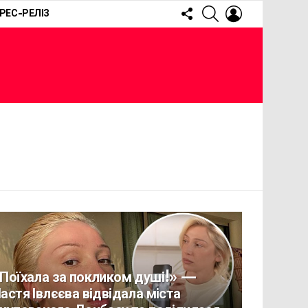
FOLLOW
SEARCH
LOGIN
РЕС-РЕЛІЗ
US
Поїхала за покликом душі!» —
астя Івлєєва відвідала міста