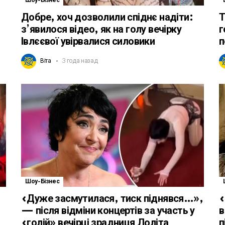
Шоу-Бізнес
Добре, хоч дозволили спіднє надіти:
Т
з’явилося відео, як на голу вечірку
г
Івлєєвої увірвалися силовики
п
Віта
3 года назад
Шоу-Бізнес
«Дуже засмутилася, тиск піднявся…»,
«
— після відміни концертів за участь у
в
«голій» вечірці зрадниця Лоліта
п