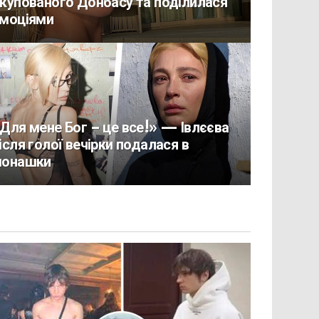
купованого Донбасу та поділилася
моціями
Для мене Бог – це все!» — Івлєєва
ісля голої вечірки подалася в
онашки