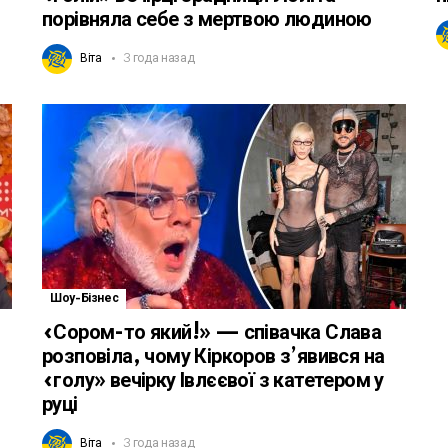
порівняла себе з мертвою людиною
Віта
3 года назад
Шоу-Бізнес
«Сором-то який!» — співачка Слава
розповіла, чому Кіркоров з’явився на
«голу» вечірку Івлєєвої з катетером у
руці
Віта
3 года назад