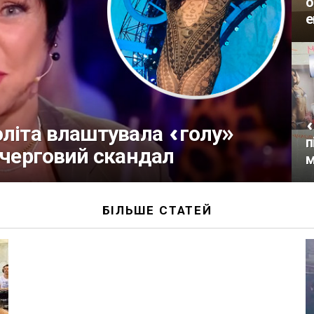
о
е
«
оліта влаштувала «голу»
п
 черговий скандал
м
БІЛЬШЕ СТАТЕЙ