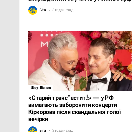
Віта
3 года назад
Шоу-Бізнес
«Старий транс*естит!» — у РФ
вимагають заборонити концерти
Кіркорова після скандальної голої
вечірки
Віта
3 года назад