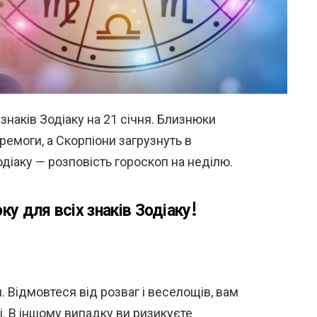
знаків Зодіаку на 21 січня. Близнюки
емоги, а Скорпіони загрузнуть в
одіаку — розповість гороскоп на неділю.
ку для всіх знаків Зодіаку!
 Відмовтеся від розваг і веселощів, вам
і. В іншому випадку ви ризикуєте