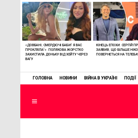
ОСТАННІ
СТАТТІ
«ДОВБАНІ, СМЕРДЮЧІ БАБИ! Я ВАС
КІНЕЦЬ ЕПОХИ: СЕРГІЙ П
ПРОКЛЯЛА!»: ПОЛЯКОВА ЖОРСТКО
ЗАЯВИВ, ЩО БІЛЬШЕ НІК
ЗАХИСТИЛА ДОНЬКУ ВІД ХЕЙТУ ЧЕРЕЗ
ПОВЕРНЕТЬСЯ НА ТЕЛЕБ
ВАГУ
ГОЛОВНА
НОВИНИ
ВІЙНА В УКРАЇНІ
ПОДІЇ
Menu