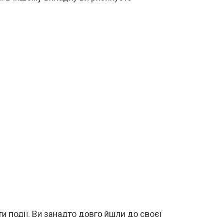
и події. Ви занадто довго йшли до своєї