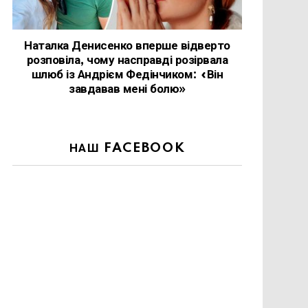
Наталка Денисенко вперше відверто
розповіла, чому насправді розірвала
шлюб із Андрієм Федінчиком: «Він
завдавав мені болю»
НАШ FACEBOOK