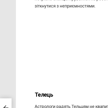
зіткнутися з неприємностями.
Телець
ку
?!»
Астрологи радять Тельцям не квапит