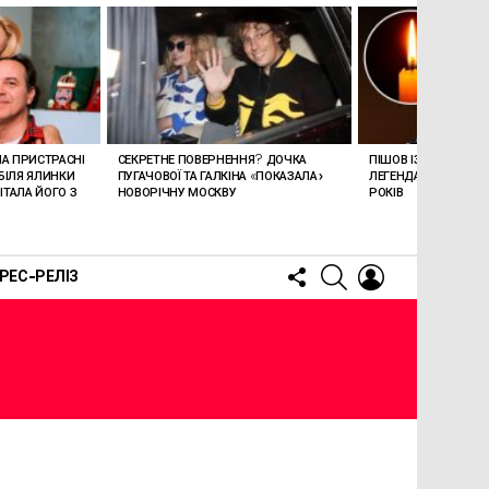
ЛА ПРИСТРАСНІ
СЕКРЕТНЕ ПОВЕРНЕННЯ? ДОЧКА
ПІШОВ ІЗ ЖИТТЯ СТЕ
БІЛЯ ЯЛИНКИ
ПУГАЧОВОЇ ТА ГАЛКІНА «ПОКАЗАЛА»
ЛЕГЕНДАРНОМУ СПІ
ТАЛА ЙОГО З
НОВОРІЧНУ МОСКВУ
РОКІВ
FOLLOW
SEARCH
LOGIN
РЕС-РЕЛІЗ
US