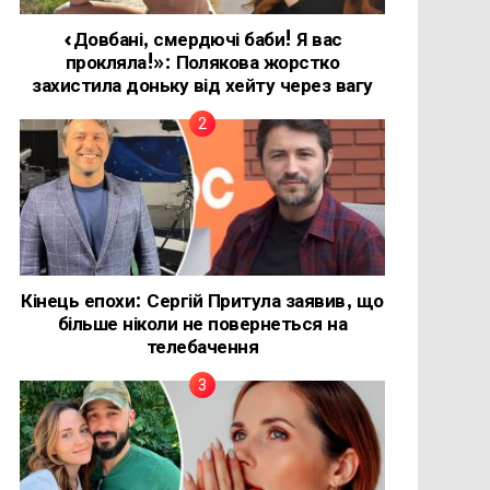
«Довбані, смердючі баби! Я вас
прокляла!»: Полякова жорстко
захистила доньку від хейту через вагу
Кінець епохи: Сергій Притула заявив, що
більше ніколи не повернеться на
телебачення