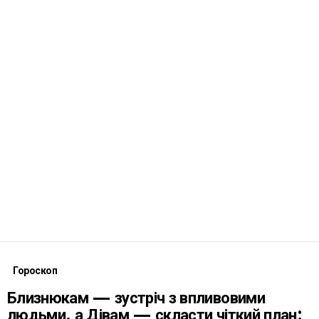
Гороскоп
Близнюкам — зустріч з впливовими
людьми, а Дівам — скласти чіткий план: