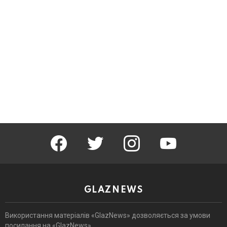
facebook
twitter
instagram
youtube
GLAZNEWS
Використання матеріалів «GlazNews» дозволяється за умови
посилання на «GlazNews».