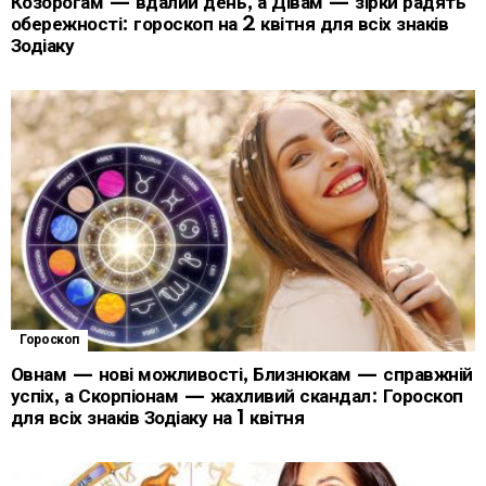
Козорогам — вдалий день, а Дівам — зірки радять
обережності: гороскоп на 2 квітня для всіх знаків
Зодіаку
Гороскоп
Овнам — нові можливості, Близнюкам — справжній
успіх, а Скорпіонам — жахливий скандал: Гороскоп
для всіх знаків Зодіаку на 1 квітня