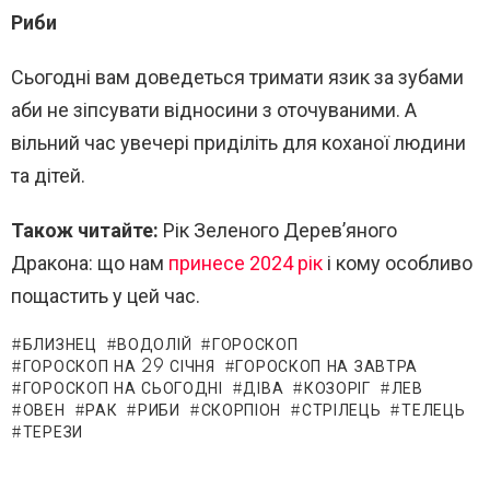
Риби
Сьогодні вам доведеться тримати язик за зубами
аби не зіпсувати відносини з оточуваними. А
вільний час увечері приділіть для коханої людини
та дітей.
Також читайте:
Рік Зеленого Дерев’яного
Дракона: що нам
принесе 2024 рік
і кому особливо
пощастить у цей час.
БЛИЗНЕЦ
ВОДОЛІЙ
ГОРОСКОП
ГОРОСКОП НА 29 СІЧНЯ
ГОРОСКОП НА ЗАВТРА
ГОРОСКОП НА СЬОГОДНІ
ДІВА
КОЗОРІГ
ЛЕВ
ОВЕН
РАК
РИБИ
СКОРПІОН
СТРІЛЕЦЬ
ТЕЛЕЦЬ
ТЕРЕЗИ