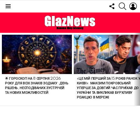
FOLLOW
SEARC
L
US
Menu
ОСТАННІ
СТАТТІ
🌟 ГОРОСКОП НА 8 СЕРПНЯ 2026
«ЦЕ МІЙ ПЕРШИЙ ЗА 15 РОКІВ РАНОК 
РОКУ ДЛЯ ВСІХ ЗНАКІВ ЗОДІАКУ: ДЕНЬ
КИЄВІ»: МАКСИМ ПОКРОВСЬКИЙ
РІШЕНЬ, НЕСПОДІВАНИХ ЗУСТРІЧЕЙ
УПЕРШЕ ЗА ДОВГИЙ ЧАС ПРИЇХАВ ДО
ТА НОВИХ МОЖЛИВОСТЕЙ
УКРАЇНИ ТА ВИКЛИКАВ БУРХЛИВУ
РЕАКЦІЮ В МЕРЕЖІ