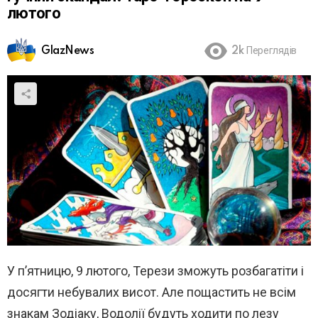
лютого
GlazNews
2k
Переглядів
У п’ятницю, 9 лютого, Терези зможуть розбагатіти і
досягти небувалих висот. Але пощастить не всім
знакам Зодіаку, Водолії будуть ходити по лезу