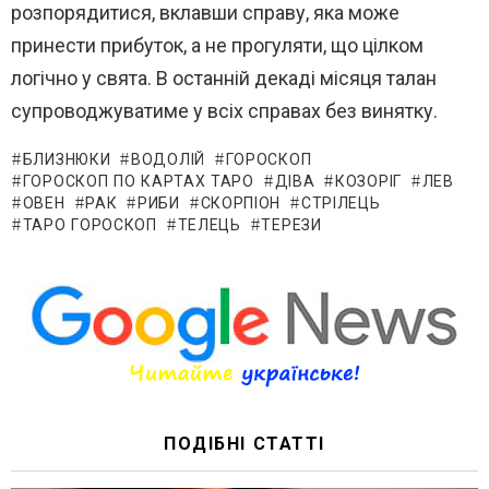
розпорядитися, вклавши справу, яка може
принести прибуток, а не прогуляти, що цілком
логічно у свята. В останній декаді місяця талан
супроводжуватиме у всіх справах без винятку.
БЛИЗНЮКИ
ВОДОЛІЙ
ГОРОСКОП
ГОРОСКОП ПО КАРТАХ ТАРО
ДІВА
КОЗОРІГ
ЛЕВ
ОВЕН
РАК
РИБИ
СКОРПІОН
СТРІЛЕЦЬ
ТАРО ГОРОСКОП
ТЕЛЕЦЬ
ТЕРЕЗИ
ПОДІБНІ СТАТТІ