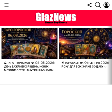
FOLLOW
SEARC
L
US
Menu
ОСТАННІ
СТАТТІ
🔮 ТАРО-ГОРОСКОП НА 06.08.2026:
🌟 ГОРОСКОП НА 06 СЕРПНЯ 2026
ДЕНЬ ВАЖЛИВИХ РІШЕНЬ, НОВИХ
РОКУ ДЛЯ ВСІХ ЗНАКІВ ЗОДІАКУ ✨
МОЖЛИВОСТЕЙ І ВНУТРІШНЬОЇ СИЛИ