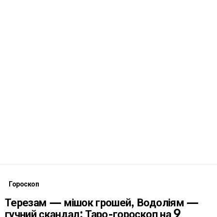
Гороскоп
Терезам — мішок грошей, Водоліям —
гучний скандал: Таро-гороскоп на 9