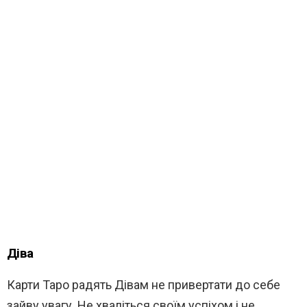
Діва
Карти Таро радять Дівам не привертати до себе
зайву увагу. Не хваліться своїм успіхом і не