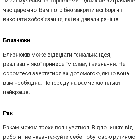
їм засмучення або проблеми. Однак не витрачайте
час даремно. Вам потрібно закрити всі борги і
виконати зобов’язання, які ви давали раніше.
Близнюки
Близнюків може відвідати геніальна ідея,
реалізація якої принесе їм славу і визнання. Не
соромтеся звертатися за допомогою, якщо вона
вам необхідна. Попереду на вас чекає тільки
найкраще.
Рак
Ракам можна трохи полінуватися. Відпочиньте від
роботи і не навантажуйте себе побутовою рутиною.