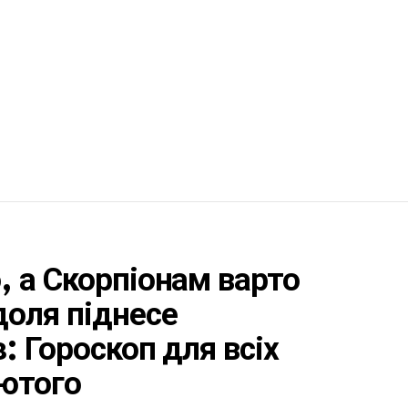
 а Скорпіонам варто
оля піднесе
: Гороскоп для всіх
лютого