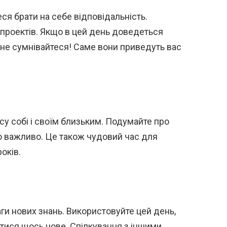
теся брати на себе відповідальність.
 проектів. Якщо в цей день доведеться
 не сумнівайтеся! Саме вони приведуть вас
су собі і своїм близьким. Подумайте про
сно важливо. Це також чудовий час для
оків.
аги нових знань. Використовуйте цей день,
атися щось нове. Спілкування з іншими