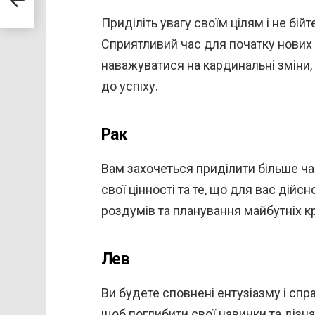
Приділіть увагу своїм цілям і не бій
Сприятливий час для початку нових
наважуватися на кардинальні зміни,
до успіху.
Рак
Вам захочеться приділити більше ча
свої цінності та те, що для вас дій
роздумів та планування майбутніх кр
Лев
Ви будете сповнені ентузіазму і спр
щоб поглибити свої навички та дізн