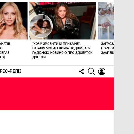
АНАТІВ
“ХОЧУ ЗРОБИТИ ЇЙ ПРИЄМНЕ”:
ЗАГРОЗА 15 РОКІВ В’
ОЮ
НАТАЛІЯ МОГИЛЕВСЬКА ПОДІЛИЛАСЯ
ПОРНОАКТОРКА БОН
ОБРАЗ
РАДІСНОЮ НОВИНОЮ ПРО ЗДОБУТОК
ЗААРЕШТОВАНА НА Б
ЕО)
ДОНЬКИ
FOLLOW
SEARCH
LOGIN
РЕС-РЕЛІЗ
US