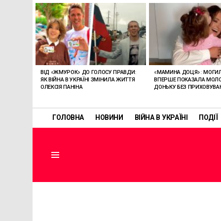
ОСТАННІ
СТАТТІ
ВІД «ЖМУРОК» ДО ГОЛОСУ ПРАВДИ:
«МАМИНА ДОЦЯ»: МОГИ
ЯК ВІЙНА В УКРАЇНІ ЗМІНИЛА ЖИТТЯ
ВПЕРШЕ ПОКАЗАЛА МО
ОЛЕКСІЯ ПАНІНА
ДОНЬКУ БЕЗ ПРИХОВУВА
ГОЛОВНА
НОВИНИ
ВІЙНА В УКРАЇНІ
ПОДІЇ
Menu