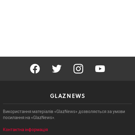
facebook
twitter
instagram
youtube
GLAZNEWS
Використання матеріалів «GlazNews» дозволяється за умови
посилання на «GlazNews».
Контактна інформація