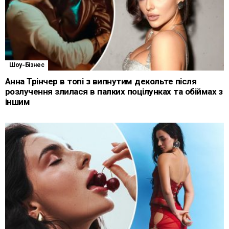
Шоу-Бізнес
Анна Трінчер в топі з випнутим декольте після
розлучення злилася в палких поцілунках та обіймах з
іншим