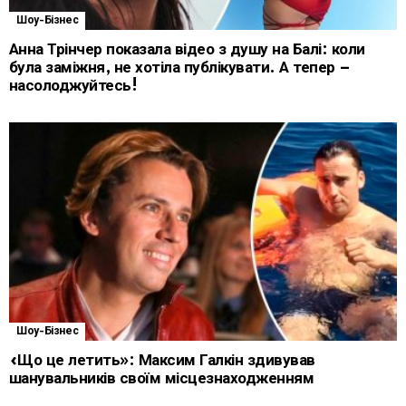
Шоу-Бізнес
Анна Трінчер показала відео з душу на Балі: коли
була заміжня, не хотіла публікувати. А тепер –
насолоджуйтесь!
Шоу-Бізнес
«Що це летить»: Максим Галкін здивував
шанувальників своїм місцезнаходженням