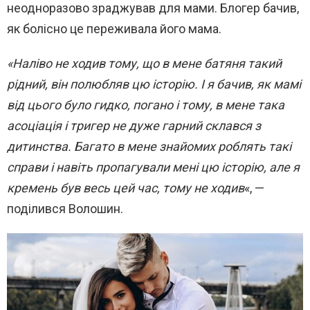
неодноразово зраджував для мами. Блогер бачив,
як болісно це переживала його мама.
«Наліво не ходив тому, що в мене батяня такий
рідний, він полюбляв цю історію. І я бачив, як мамі
від цього було гидко, погано і тому, в мене така
асоціація і тригер не дуже гарний склався з
дитинства. Багато в мене знайомих роблять такі
справи і навіть пропагували мені цю історію, але я
кремень був весь цей час, тому не ходив
«, —
поділився Волошин.