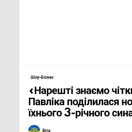
Шоу-Бізнес
«Нарешті знаємо чітк
Павліка поділилася н
їхнього 3-річного син
Віта