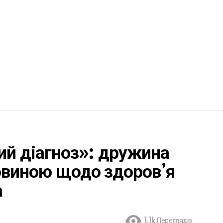
ий діагноз»: дружина
овиною щодо здоров’я
а
1.1k
Переглядів