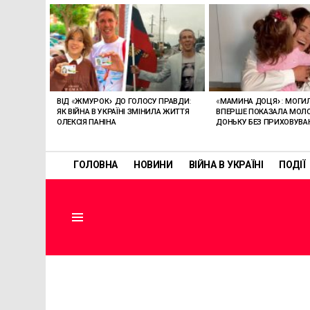
ОСТАННІ
СТАТТІ
ВІД «ЖМУРОК» ДО ГОЛОСУ ПРАВДИ:
«МАМИНА ДОЦЯ»: МОГИ
ЯК ВІЙНА В УКРАЇНІ ЗМІНИЛА ЖИТТЯ
ВПЕРШЕ ПОКАЗАЛА МО
ОЛЕКСІЯ ПАНІНА
ДОНЬКУ БЕЗ ПРИХОВУВА
ГОЛОВНА
НОВИНИ
ВІЙНА В УКРАЇНІ
ПОДІЇ
Menu