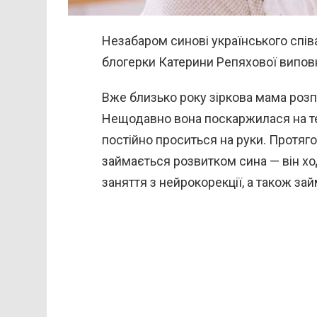
Незабаром синові українського спів
блогерки Катерини Репяхової виповн
Вже близько року зіркова мама розп
Нещодавно вона поскаржилася на те
постійно проситься на руки. Протяго
займається розвитком сина — він ход
заняття з нейрокорекції, а також за