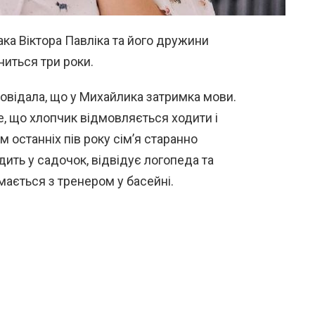
ака Віктора Павліка та його дружини
иться три роки.
овідала, що у Михайлика затримка мови.
, що хлопчик відмовляється ходити і
м останніх пів року сім’я старанно
ить у садочок, відвідує логопеда та
ймається з тренером у басейні.