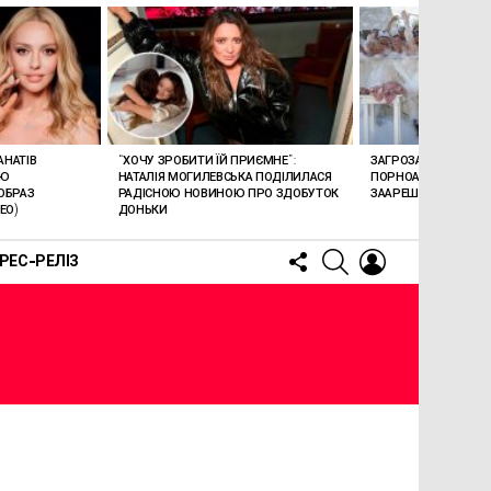
АНАТІВ
“ХОЧУ ЗРОБИТИ ЇЙ ПРИЄМНЕ”:
ЗАГРОЗА 15 РОКІВ В’
ОЮ
НАТАЛІЯ МОГИЛЕВСЬКА ПОДІЛИЛАСЯ
ПОРНОАКТОРКА БОН
ОБРАЗ
РАДІСНОЮ НОВИНОЮ ПРО ЗДОБУТОК
ЗААРЕШТОВАНА НА Б
ЕО)
ДОНЬКИ
FOLLOW
SEARCH
LOGIN
РЕС-РЕЛІЗ
US