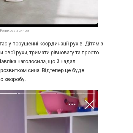
 Репяхова з сином
ає у порушенні координації рухів. Дітям з
 свої рухи, тримати рівновагу та просто
авліка наголосила, що й надалі
розвитком сина. Відтепер це буде
о хворобу.