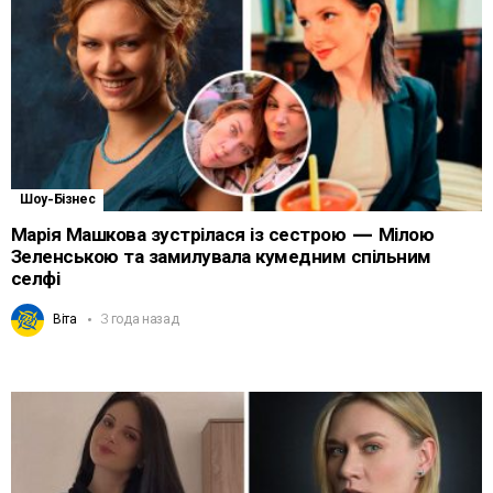
Шоу-Бізнес
Марія Машкова зустрілася із сестрою — Мілою
Зеленською та замилувала кумедним спільним
селфі
Віта
3 года назад