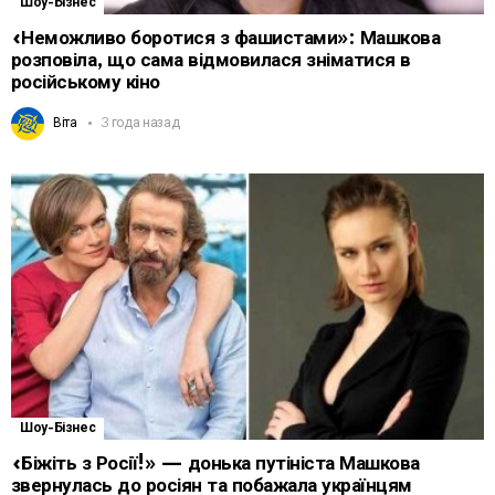
Шоу-Бізнес
«Неможливо боротися з фашистами»: Машкова
розповіла, що сама відмовилася зніматися в
російському кіно
Віта
3 года назад
Шоу-Бізнес
«Біжіть з Росії!» — донька путініста Машкова
звернулась до росіян та побажала українцям