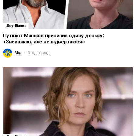
Шоу-Бізнес
Путініст Машков принизив єдину доньку:
«Зневажаю, але не відвертаюся»
Віта
3 года назад