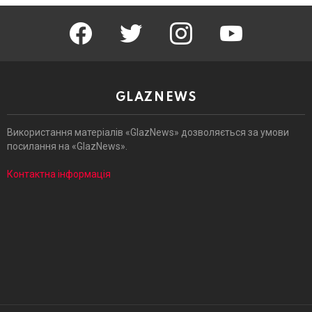
facebook
twitter
instagram
youtube
GLAZNEWS
Використання матеріалів «GlazNews» дозволяється за умови
посилання на «GlazNews».
Контактна інформація