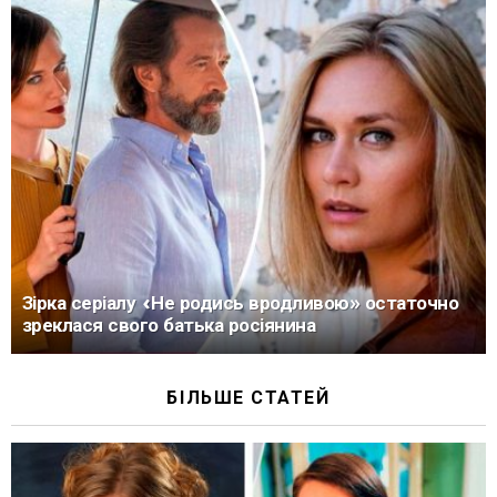
Зірка серіалу «Не родись вродливою» остаточно
зреклася свого батька росіянина
БІЛЬШЕ СТАТЕЙ