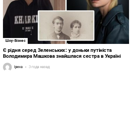
Шоу-Бізнес
Є рідня серед Зеленських: у доньки путініста
Володимира Машкова знайшлася сестра в Україні
Ірина
3 года назад