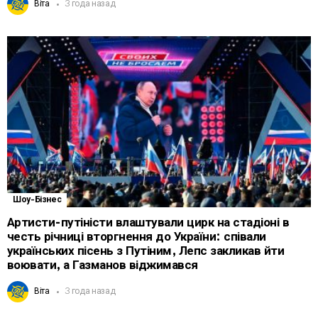
Віта
3 года назад
Шоу-Бізнес
Артисти-путіністи влаштували цирк на стадіоні в
честь річниці вторгнення до України: співали
українських пісень з Путіним, Лепс закликав йти
воювати, а Газманов віджимався
Віта
3 года назад