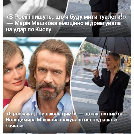
«В Росії і пишуть, що я буду мити туалети!»
— Марія Машкова емоційно відреагувала
на удар по Києву
«Я росіянка, і пишаюся цим!» — дочка путініста
Володимира Машкова шокувала несподіваною
заявою