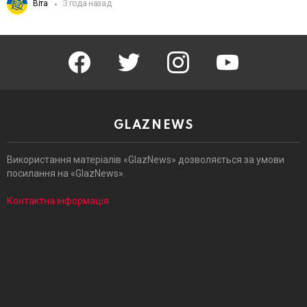
Віта
3 года назад
facebook
twitter
instagram
youtube
GLAZNEWS
Використання матеріалів «GlazNews» дозволяється за умови
посилання на «GlazNews».
Контактна інформація