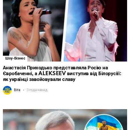
Шоу-Бізнес
Анастасія Приходько представляла Росію на
Євробаченні, а ALEKSEEV виступив від Білорусіїї:
як українці завойовували славу
Віта
3 года назад