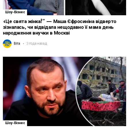
Шоу-Бізнес
«Це свята жінка!” — Маша Єфросиніна відверто
зізналась, чи відвідала нещодавно її мама день
народження внучки в Москві
Віта
3 года назад
Шоу-Бізнес