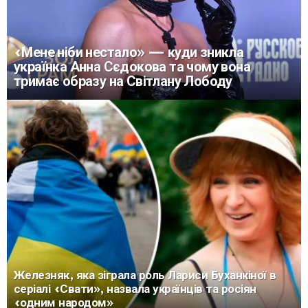
«Мене ніби нестало» — куди зникла
українка Анна Сєдокова та чому вона
тримає образу на Світлану Лободу
Железняк, яка зіграла роль Лариси Буханкіної в
серіалі «Свати», назвала українців та росіян
«одним народом»