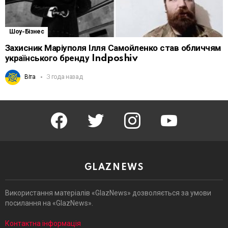
Шоу-Бізнес
Захисник Маріуполя Ілля Самойленко став обличчям
українського бренду Indposhiv
Віта
3 года назад
facebook
twitter
instagram
youtube
GLAZNEWS
Використання матеріалів «GlazNews» дозволяється за умови
посилання на «GlazNews».
Контактна інформація