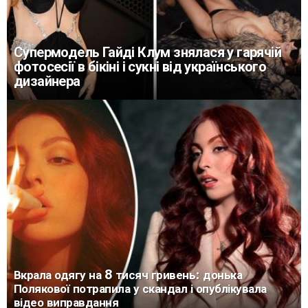
Супермодель Гайді Клум знялася у гарячій
фотосесії в бікіні і сукні від українського
дизайнера
Вкрала одягу на 8 тисяч гривень: донька
Полякової потрапила у скандал і опублікувала
відео виправдання