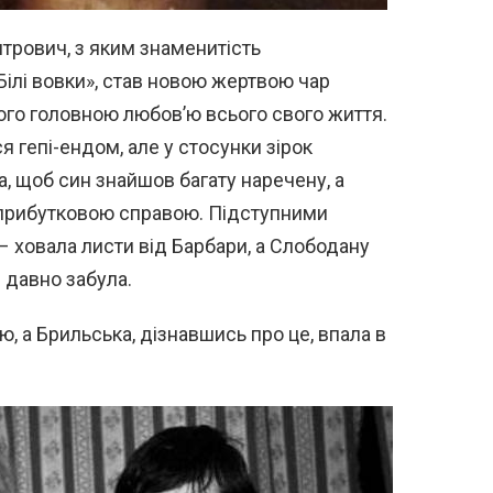
рович, з яким знаменитість
ілі вовки», став новою жертвою чар
його головною любов’ю всього свого життя.
я гепі-ендом, але у стосунки зірок
а, щоб син знайшов багату наречену, а
еприбутковою справою. Підступними
 ховала листи від Барбари, а Слободану
 давно забула.
ю, а Брильська, дізнавшись про це, впала в