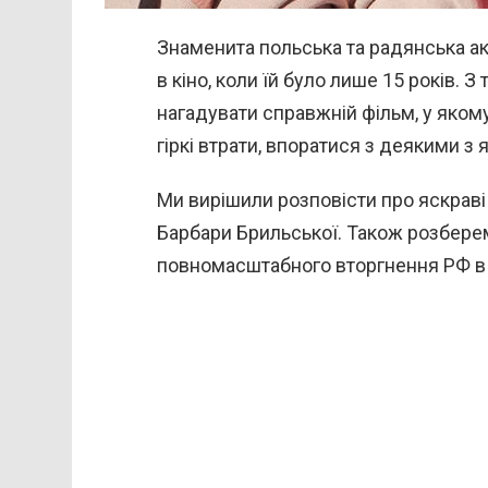
Знаменита польська та радянська а
в кіно, коли їй було лише 15 років. 
нагадувати справжній фільм, у якому б
гіркі втрати, впоратися з деякими з 
Ми вирішили розповісти про яскраві 
Барбари Брильської. Також розберемо
повномасштабного вторгнення РФ в 