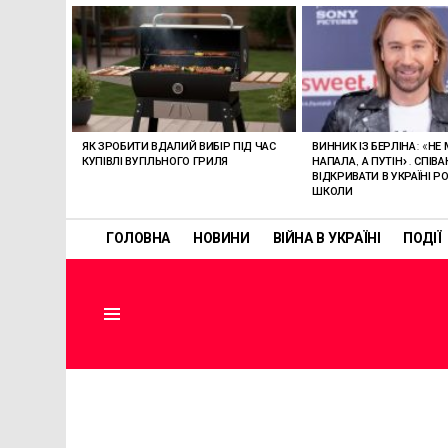
ОСТАННІ
СТАТТІ
ЯК ЗРОБИТИ ВДАЛИЙ ВИБІР ПІД ЧАС
ВИННИК ІЗ БЕРЛІНА: «НЕ
КУПІВЛІ ВУГІЛЬНОГО ГРИЛЯ
НАПАЛА, А ПУТІН». СПІВ
ВІДКРИВАТИ В УКРАЇНІ РО
ШКОЛИ
ГОЛОВНА
НОВИНИ
ВІЙНА В УКРАЇНІ
ПОДІЇ
Menu