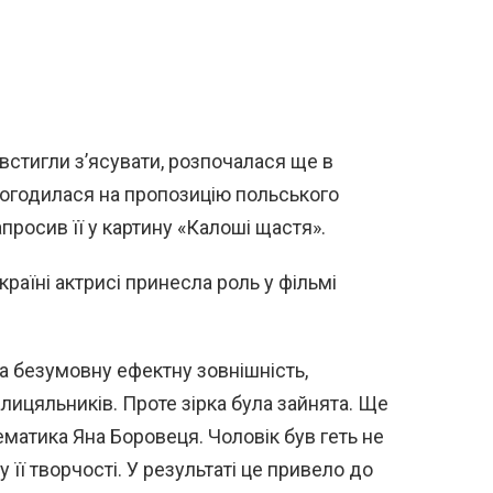
 встигли з’ясувати, розпочалася ще в
 погодилася на пропозицію польського
просив її у картину «Калоші щастя».
країні актрисі принесла роль у фільмі
ла безумовну ефектну зовнішність,
лицяльників. Проте зірка була зайнята. Ще
ематика Яна Боровеця. Чоловік був геть не
у її творчості. У результаті це привело до