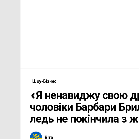
Шоу-Бізнес
«Я ненавиджу свою д
чоловіки Барбари Бри
ледь не покінчила з 
Віта