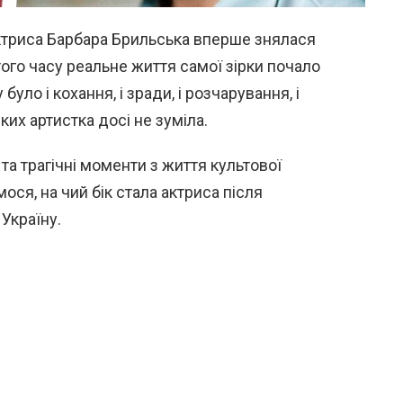
ктриса Барбара Брильська вперше знялася
З того часу реальне життя самої зірки почало
уло і кохання, і зради, і розчарування, і
яких артистка досі не зуміла.
та трагічні моменти з життя культової
ся, на чий бік стала актриса після
Україну.