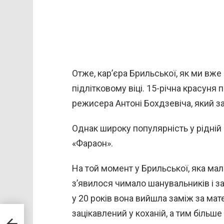
Отже, кар’єра Брильської, як ми вже
підлітковому віці. 15-річна красуня
режисера Антоні Бохдзевіча, який за
Однак широку популярність у рідній 
«Фараон».
На той момент у Брильської, яка ма
з’явилося чимало шанувальників і за
у 20 років вона вийшла заміж за мат
зацікавлений у коханій, а тим більше 
а