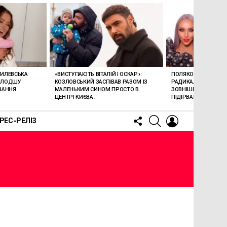
ГИЛЕВСЬКА
«ВИСТУПАЮТЬ ВІТАЛІЙ І ОСКАР»:
ПОЛЯКОВА ВРАЗИЛА
ОЛОДШУ
КОЗЛОВСЬКИЙ ЗАСПІВАВ РАЗОМ ІЗ
РАДИКАЛЬНОЮ ЗМІ
ВАННЯ
МАЛЕНЬКИМ СИНОМ ПРОСТО В
ЗОВНІШНОСТІ: НОВИ
ЦЕНТРІ КИЄВА.
ПІДІРВАВ МЕРЕЖУ (В
FOLLOW
SEARCH
LOGIN
РЕС-РЕЛІЗ
US