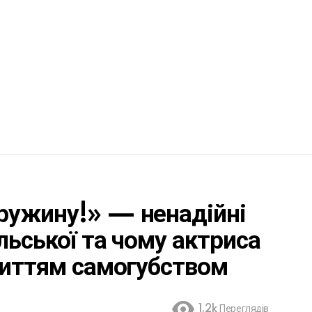
ружину!» — ненадійні
льської та чому актриса
життям самогубством
1.2k
Переглядів