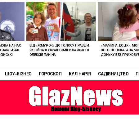
 МОВА НА НАС
ВІД «ЖМУРОК» ДО ГОЛОСУ ПРАВДИ:
«МАМИНА ДОЦЯ»: МО
АК ЗАКЛИКАВ
ЯК ВІЙНА В УКРАЇНІ ЗМІНИЛА ЖИТТЯ
ВПЕРШЕ ПОКАЗАЛА М
СІЙСЬКІ
ОЛЕКСІЯ ПАНІНА
ДОНЬКУ БЕЗ ПРИХОВУ
ШОУ-БІЗНЕС
ГОРОСКОП
КУЛІНАРІЯ
САДІВНИЦТВО
П