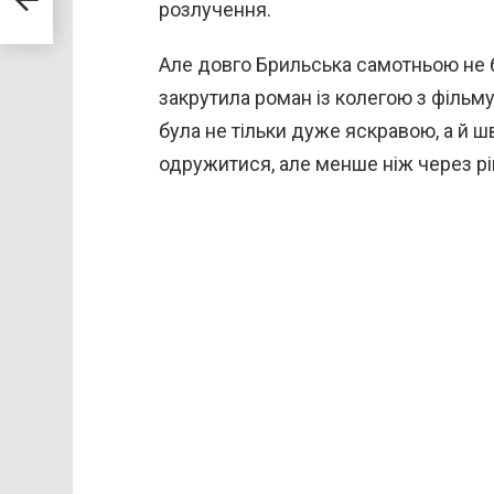
рму»
розлучення.
Але довго Брильська самотньою не б
закрутила роман із колегою з фільму
була не тільки дуже яскравою, а й 
одружитися, але менше ніж через рі