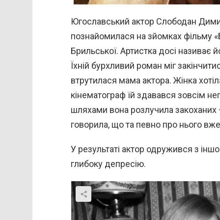
Югославський актор Слободан Димит
познайомилася на зйомках фільму «Б
Брильської. Артистка досі називає 
Їхній бурхливий роман міг закінчитис
втрутилася мама актора. Жінка хотіл
кінематограф їй здавався зовсім н
шляхами вона розлучила закоханих –
говорила, що та певно про нього вже
У результаті актор одружився з іншо
глибоку депресію.