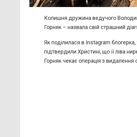
Колишня дружина ведучого Володим
Горняк – назвала свій страшний діаг
Як поділилася в Instagram блогерка, у
підтвердили Христині, що її ліва нир
Горняк чекає операція з видалення 