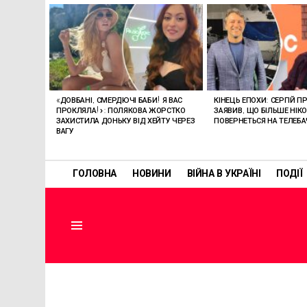
ОСТАННІ
СТАТТІ
«ДОВБАНІ, СМЕРДЮЧІ БАБИ! Я ВАС
КІНЕЦЬ ЕПОХИ: СЕРГІЙ П
ПРОКЛЯЛА!»: ПОЛЯКОВА ЖОРСТКО
ЗАЯВИВ, ЩО БІЛЬШЕ НІК
ЗАХИСТИЛА ДОНЬКУ ВІД ХЕЙТУ ЧЕРЕЗ
ПОВЕРНЕТЬСЯ НА ТЕЛЕБ
ВАГУ
ГОЛОВНА
НОВИНИ
ВІЙНА В УКРАЇНІ
ПОДІЇ
Menu