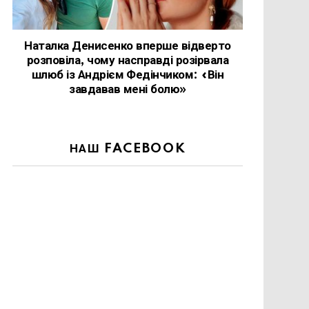
Наталка Денисенко вперше відверто
розповіла, чому насправді розірвала
шлюб із Андрієм Федінчиком: «Він
завдавав мені болю»
НАШ FACEBOOK