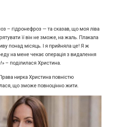
ноз – гідронефроз — та сказав, що моя ліва
рятувати її він не зможе, на жаль. Плакала
иву понад місяць. І я прийняла це! Я ж
реду на мене чекає операція з видалення
а!» – поділилася Христина.
. Права нирка Христина повністю
илася, що зможе повноцінно жити.