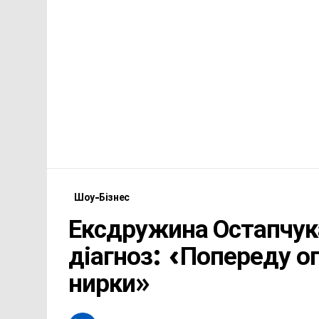
Шоу-Бізнес
Ексдружина Остапчука
діагноз: «Попереду о
нирки»