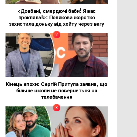
«Довбані, смердючі баби! Я вас
прокляла!»: Полякова жорстко
захистила доньку від хейту через вагу
Кінець епохи: Сергій Притула заявив, що
більше ніколи не повернеться на
телебачення