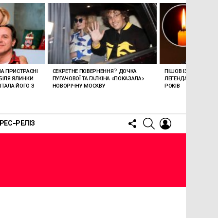
ЛА ПРИСТРАСНІ
СЕКРЕТНЕ ПОВЕРНЕННЯ? ДОЧКА
ПІШОВ ІЗ ЖИТТЯ СТЕ
БІЛЯ ЯЛИНКИ
ПУГАЧОВОЇ ТА ГАЛКІНА «ПОКАЗАЛА»
ЛЕГЕНДАРНОМУ СПІ
ТАЛА ЙОГО З
НОВОРІЧНУ МОСКВУ
РОКІВ
FOLLOW
SEARCH
LOGIN
РЕС-РЕЛІЗ
US