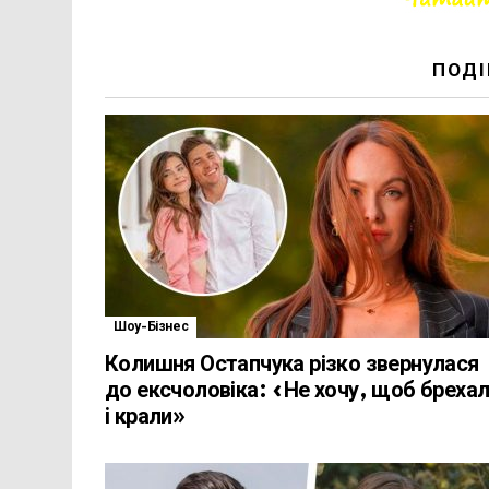
ПОДІ
Шоу-Бізнес
Колишня Остапчука різко звернулася
до ексчоловіка: «Не хочу, щоб бреха
і крали»