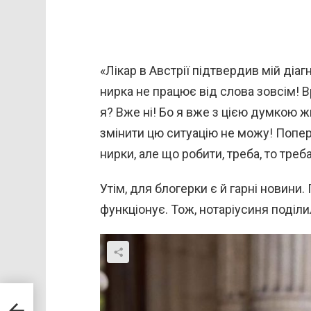
«Лікар в Австрії підтвердив мій діаг
нирка не працює від слова зовсім! В
я? Вже ні! Бо я вже з цією думкою ж
змінити цю ситуацію не можу! Попе
нирки, але що робити, треба, то треб
Утім, для блогерки є й гарні новини
функціонує. Тож, нотаріусиня поділ
туп