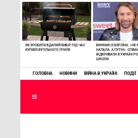
ОСТАННІ
СТАТТІ
ВИННИК ІЗ БЕРЛІНА: «НЕ
ЯК ЗРОБИТИ ВДАЛИЙ ВИБІР ПІД ЧАС
НАПАЛА, А ПУТІН». СПІВ
КУПІВЛІ ВУГІЛЬНОГО ГРИЛЯ
ВІДКРИВАТИ В УКРАЇНІ РО
ШКОЛИ
ГОЛОВНА
НОВИНИ
ВІЙНА В УКРАЇНІ
ПОДІЇ
Menu