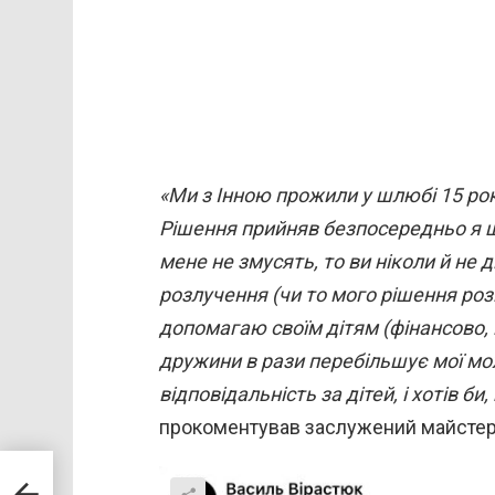
«Ми з Інною прожили у шлюбі 15 рокі
Рішення прийняв безпосередньо я щ
мене не змусять, то ви ніколи й не
розлучення (чи то мого рішення розі
допомагаю своїм дітям (фінансово, 
дружини в рази перебільшує мої мо
відповідальність за дітей, і хотів б
прокоментував заслужений майстер 
а
який