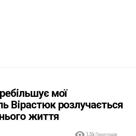
ребільшує мої
ь Вірастюк розлучається
жнього життя
1.5k
Переглядів