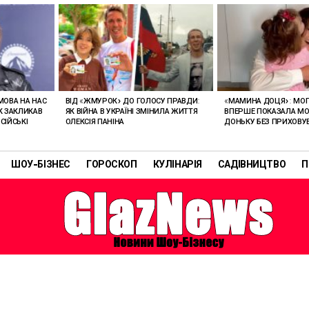
 МОВА НА НАС
ВІД «ЖМУРОК» ДО ГОЛОСУ ПРАВДИ:
«МАМИНА ДОЦЯ»: МО
АК ЗАКЛИКАВ
ЯК ВІЙНА В УКРАЇНІ ЗМІНИЛА ЖИТТЯ
ВПЕРШЕ ПОКАЗАЛА М
СІЙСЬКІ
ОЛЕКСІЯ ПАНІНА
ДОНЬКУ БЕЗ ПРИХОВУ
ШОУ-БІЗНЕС
ГОРОСКОП
КУЛІНАРІЯ
САДІВНИЦТВО
П