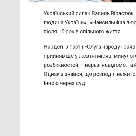
Український силач Василь Вірастюк,
людина України» і «Найсильніша лю
після 15 років спільного життя.
Нардеп із партії «Слуга народу» заяви
прийняв ще у жовтні місяці минуло
розбіжностей — наразі невідомо, та 
Однак зізнався, що розподіл нажито
Інною через суд.