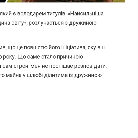
 який є володарем титулів «Найсильніша
дина світу», розлучається з дружиною
в, що це повністю його ініціатива, яку він
го року. Що саме стало причиною
й сам стронгмен не поспішає розповідати.
го майна у шлюбі ділитиме із дружиною