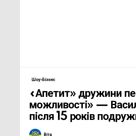
Шоу-Бізнес
«Апетит» дружини пе
можливості» — Васил
після 15 років подру
Віта