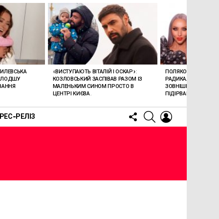
ГИЛЕВСЬКА
«ВИСТУПАЮТЬ ВІТАЛІЙ І ОСКАР»:
ПОЛЯКОВА ВРАЗИЛА
ОЛОДШУ
КОЗЛОВСЬКИЙ ЗАСПІВАВ РАЗОМ ІЗ
РАДИКАЛЬНОЮ ЗМІ
ВАННЯ
МАЛЕНЬКИМ СИНОМ ПРОСТО В
ЗОВНІШНОСТІ: НОВИ
ЦЕНТРІ КИЄВА.
ПІДІРВАВ МЕРЕЖУ (В
FOLLOW
SEARCH
LOGIN
РЕС-РЕЛІЗ
US