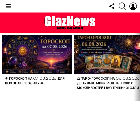
FOLLOW
SEARC
L
US
Menu
ОСТАННІ
СТАТТІ
🌟 ГОРОСКОП НА 07.08.2026 ДЛЯ
🔮 ТАРО-ГОРОСКОП НА 06.08.2026
ВСІХ ЗНАКІВ ЗОДІАКУ 🌟
ДЕНЬ ВАЖЛИВИХ РІШЕНЬ, НОВИХ
МОЖЛИВОСТЕЙ І ВНУТРІШНЬОЇ СИЛИ