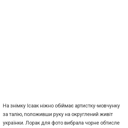
На знімку Ісаак ніжно обіймає артистку-мовчунку
за талію, положивши руку на округлений живіт
українки. Лорак для фото вибрала чорне обтисле