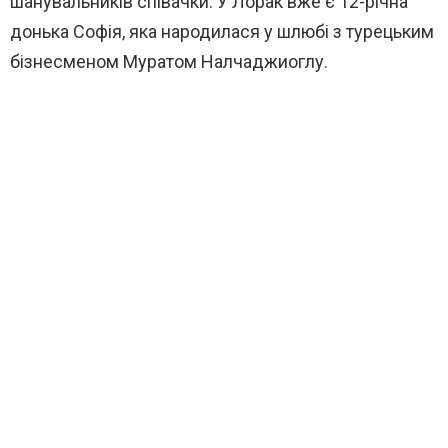
шанувальників співачки. У Лорак вже є 12-річна
донька Софія, яка народилася у шлюбі з турецьким
бізнесменом Муратом Налчаджиоглу.