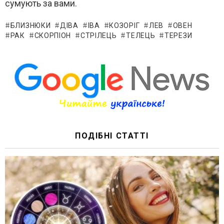
сумують за вами.
БЛИЗНЮКИ
ДІВА
ІВА
КОЗОРІГ
ЛЕВ
ОВЕН
РАК
СКОРПІОН
СТРІЛЕЦЬ
ТЕЛЕЦЬ
ТЕРЕЗИ
ПОДІБНІ СТАТТІ