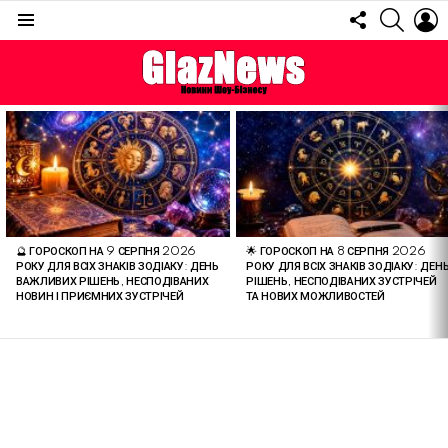
FOLLOW
SEARC
L
US
Menu
ОСТАННІ
СТАТТІ
🔮 ГОРОСКОП НА 9 СЕРПНЯ 2026
🌟 ГОРОСКОП НА 8 СЕРПНЯ 2026
РОКУ ДЛЯ ВСІХ ЗНАКІВ ЗОДІАКУ: ДЕНЬ
РОКУ ДЛЯ ВСІХ ЗНАКІВ ЗОДІАКУ: ДЕН
ВАЖЛИВИХ РІШЕНЬ, НЕСПОДІВАНИХ
РІШЕНЬ, НЕСПОДІВАНИХ ЗУСТРІЧЕЙ
НОВИН І ПРИЄМНИХ ЗУСТРІЧЕЙ
ТА НОВИХ МОЖЛИВОСТЕЙ