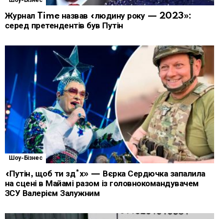
Шоу-Бізнес
Журнал Time назвав «людину року — 2023»:
серед претендентів був Путін
Шоу-Бізнес
«Путін, щоб ти зд*х» — Вєрка Сердючка запалила
на сцені в Майамі разом із головнокомандувачем
ЗСУ Валерієм Залужним