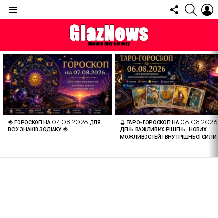
FOLLOW
SEARC
L
US
Menu
ОСТАННІ
СТАТТІ
🌟 ГОРОСКОП НА 07.08.2026 ДЛЯ
🔮 ТАРО-ГОРОСКОП НА 06.08.2026
ВСІХ ЗНАКІВ ЗОДІАКУ 🌟
ДЕНЬ ВАЖЛИВИХ РІШЕНЬ, НОВИХ
МОЖЛИВОСТЕЙ І ВНУТРІШНЬОЇ СИЛИ