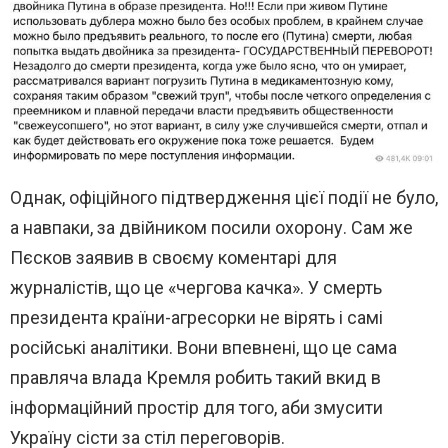
Однак, офіційного підтвердження цієї події не було,
а навпаки, за двійником посили охорону. Сам же
Пєсков заявив в своєму коментарі для
журналістів, що це «чергова качка». У смерть
президента країни-агресорки не вірять і самі
російські аналітики. Вони впевнені, що це сама
правляча влада Кремля робить такий вкид в
інформаційний простір для того, аби змусити
Україну сісти за стіл переговорів.