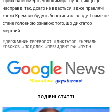
Приховати смерть Володимира Путіна, якщо це
насправді так, довго не вдасться, адже правлячі
«вежі Кремля» будуть боротися за владу. І саме це
стане головною ознакою того, що диктатор
мертвий.
ДЕРЖАВНИЙ ПЕРЕВОРОТ
ДИКТАТОР
КРЕМЛЬ
ПЄСКОВ
ПОДОЛЯК
ПРЕЗИДЕНТ РФ
ПУТІН
ПОДІБНІ СТАТТІ